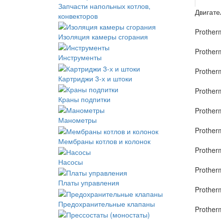
Запчасти напольных котлов,
Двигате
конвекторов
Prother
Изоляция камеры сгорания
Prother
Инструменты
Prother
Картриджи 3-х и штоки
Prother
Краны подпитки
Prother
Манометры
Prother
Мембраны котлов и колонок
Prother
Насосы
Prother
Платы управления
Prother
Предохранительные клапаны
Prother