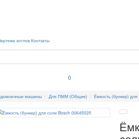
Чертежи котлов
Контакты
0
удомоечные машины
Для ПММ (Общие)
Ёмкость (бункер) для
Ёмк
сол