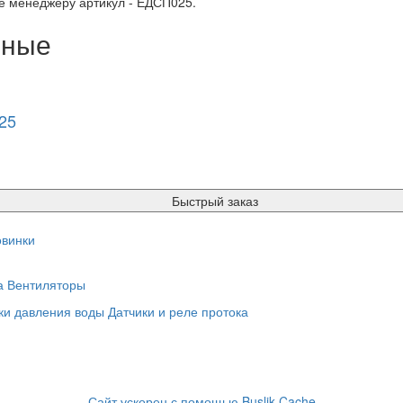
е менеджеру артикул - ЕДСП025.
нные
25
Быстрый заказ
винки
а
Вентиляторы
ки давления воды
Датчики и реле протока
Сайт ускорен с помощью Buslik Cache