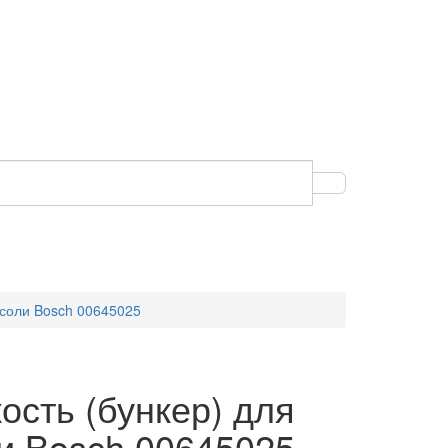
 соли Bosch 00645025
ость (бункер) для
и Bosch 00645025