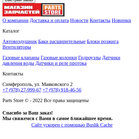
О компании
Доставка и оплата
Новости
Контакты
Новинки
Каталог
Автовоздушник
Баки расширительные
Блоки розжига
Вентиляторы
Газовые клапаны
Газовые колонки
Гидроузлы
Датчики
давления воды
Датчики и реле протока
Контакты
Симферополь, ул. Маяковского 2
+7 (978) 27-999-67
+7 (978) 918-46-56
Parts Store © - 2022 Все права защищены
Спасибо за Ваш заказ!
Мы свяжемся с Вами в самое ближайшее время.
Сайт ускорен с помощью Buslik Cache