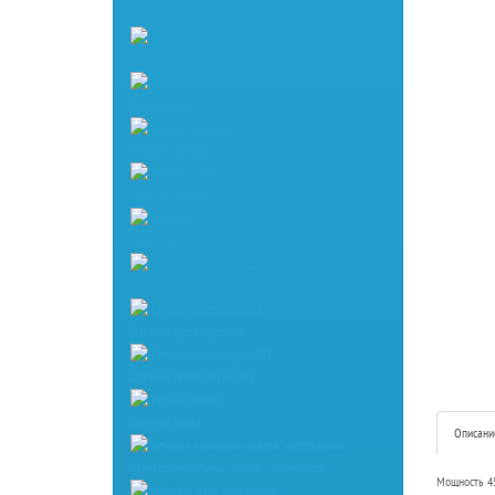
Баки расширительные
Блок розжига
Вентиляторы
Газовые клапаны
Газовые колонки
Гидроузлы
Датчики давления воды
Датчики и реле протока
Датчики температуры NTC
Датчики холла
Описани
Запчасти напольных котлов, конвекторов
Мощность 4