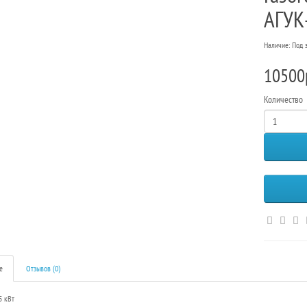
АГУК-
Наличие: Под 
10500
Количество
е
Отзывов (0)
5 кВт