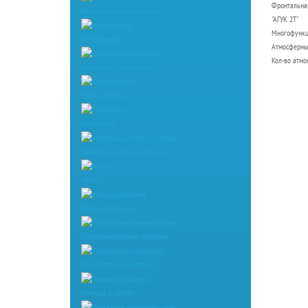
Фронтальна
Изоляция камеры сгорания
"АГУК 2Т"
Многофункци
Инструменты
Атмосферные
Кол-во атмо
Картриджи 3-х и штоки
Краны подпитки
Манометры
Мембраны котлов и колонок
Насосы
Платы управления
Предохранительные клапаны
Прессостаты (моностаты)
Провода и кабели