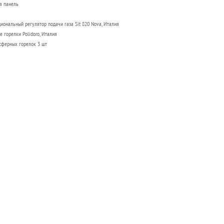
я панель
ональный регулятор подачи газа Sit 820 Nova, Италия
 горелки Polidoro, Италия
сферных горелок 3 шт