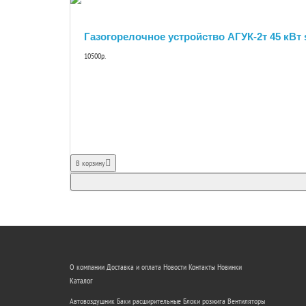
Газогорелочное устройство АГУК-2т 45 кВт 
10500р.
В корзину
О компании
Доставка и оплата
Новости
Контакты
Новинки
Каталог
Автовоздушник
Баки расширительные
Блоки розжига
Вентиляторы