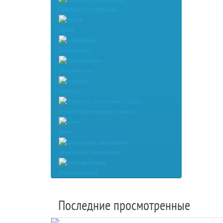
Прокладки уплотнительные
Прочее
Сервоприводы
Теплообменники
Термопары
Термостаты по перегреву и защиты
Химия
Шланги венил, металорукава
Элетроды розжига
Последние просмотренные