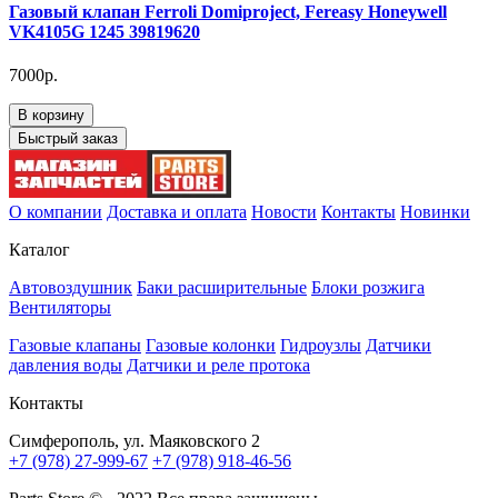
Газовый клапан Ferroli Domiproject, Fereasy Honeywell
VK4105G 1245 39819620
7000р.
В корзину
Быстрый заказ
О компании
Доставка и оплата
Новости
Контакты
Новинки
Каталог
Автовоздушник
Баки расширительные
Блоки розжига
Вентиляторы
Газовые клапаны
Газовые колонки
Гидроузлы
Датчики
давления воды
Датчики и реле протока
Контакты
Симферополь, ул. Маяковского 2
+7 (978) 27-999-67
+7 (978) 918-46-56