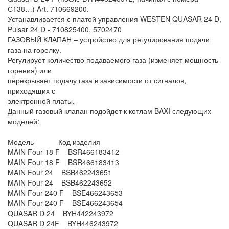
С138…) Art. 710669200.
Устанавливается с платой управления WESTEN QUASAR 24 D,
Pulsar 24 D - 710825400, 5702470
ГАЗОВЫЙ КЛАПАН – устройство для регулирования подачи
газа на горелку.
Регулирует количество подаваемого газа (изменяет мощность
горения) или
перекрывает подачу газа в зависимости от сигналов,
приходящих с
электронной платы.
Данный газовый клапан подойдет к котлам BAXI следующих
моделей:
Модель Код изделия
MAIN Four 18 F BSR466183412
MAIN Four 18 F BSR466183413
MAIN Four 24 BSB462243651
MAIN Four 24 BSB462243652
MAIN Four 240 F BSE466243653
MAIN Four 240 F BSE466243654
QUASAR D 24 BYH442243972
QUASAR D 24F BYH446243972