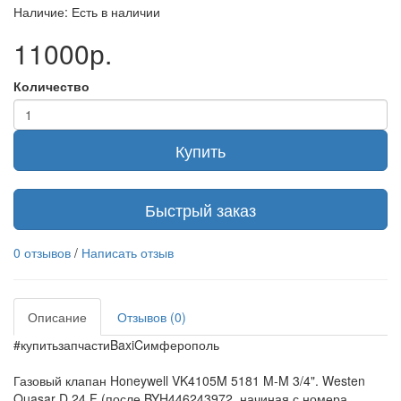
Наличие: Есть в наличии
11000р.
Количество
Купить
Быстрый заказ
0 отзывов
/
Написать отзыв
Описание
Отзывов (0)
#купитьзапчастиBaxiCимферополь
Газовый клапан Honeywell VK4105M 5181 M-M 3/4". Westen
Quasar D 24 F (после BYH446243972, начиная с номера