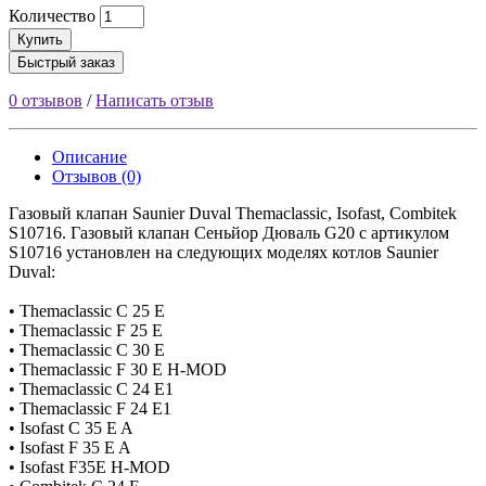
Количество
Купить
Быстрый заказ
0 отзывов
/
Написать отзыв
Описание
Отзывов (0)
Газовый клапан Saunier Duval Themaclassic, Isofast, Combitek
S10716. Газовый клапан Сеньйор Дюваль G20 с артикулом
S10716 установлен на следующих моделях котлов Saunier
Duval:
• Themaclassic C 25 E
• Themaclassic F 25 E
• Themaclassic C 30 E
• Themaclassic F 30 E H-MOD
• Themaclassic C 24 E1
• Themaclassic F 24 E1
• Isofast С 35 E A
• Isofast F 35 E A
• Isofast F35E H-MOD