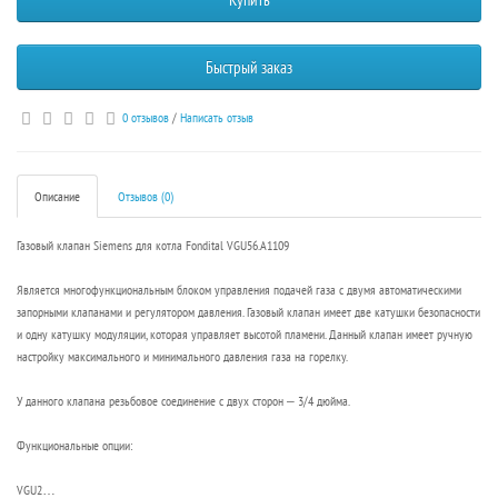
Быстрый заказ
0 отзывов
/
Написать отзыв
Описание
Отзывов (0)
Газовый клапан Siemens для котла Fondital VGU56.A1109
Является многофункциональным блоком управления подачей газа с двумя автоматическими
запорными клапанами и регулятором давления. Газовый клапан имеет две катушки безопасности
и одну катушку модуляции, которая управляет высотой пламени. Данный клапан имеет ручную
настройку максимального и минимального давления газа на горелку.
У данного клапана резьбовое соединение с двух сторон – 3/4 дюйма.
Функциональные опции:
VGU2…