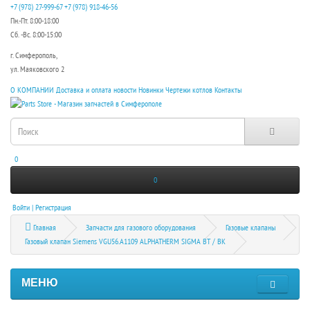
+7 (978) 27-999-67
+7 (978) 918-46-56
Пн.-Пт. 8:00-18:00
Сб. -Вс. 8:00-15:00
г. Симферополь,
ул. Маяковского 2
О КОМПАНИИ
Доставка и оплата
новости
Новинки
Чертежи котлов
Контакты
0
0
Войти | Регистрация
Главная
Запчасти для газового оборудования
Газовые клапаны
Газовый клапан Siemens VGU56.A1109 ALPHATHERM SIGMA ВТ / BK
МЕНЮ