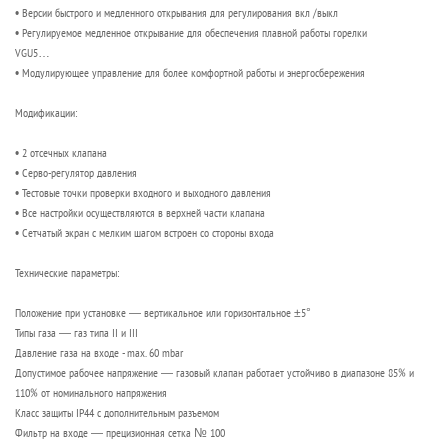
• Версии быстрого и медленного открывания для регулирования вкл /выкл
• Регулируемое медленное открывание для обеспечения плавной работы горелки
VGU5…
• Модулирующее управление для более комфортной работы и энергосбережения
Модификации:
• 2 отсечных клапана
• Серво-регулятор давления
• Тестовые точки проверки входного и выходного давления
• Все настройки осуществляются в верхней части клапана
• Сетчатый экран с мелким шагом встроен со стороны входа
Технические параметры:
Положение при установке — вертикальное или горизонтальное ±5°
Типы газа — газ типа II и III
Давление газа на входе - max. 60 mbar
Допустимое рабочее напряжение — газовый клапан работает устойчиво в диапазоне 85% и
110% от номинального напряжения
Класс защиты IP44 с дополнительным разъемом
Фильтр на входе — прецизионная сетка № 100