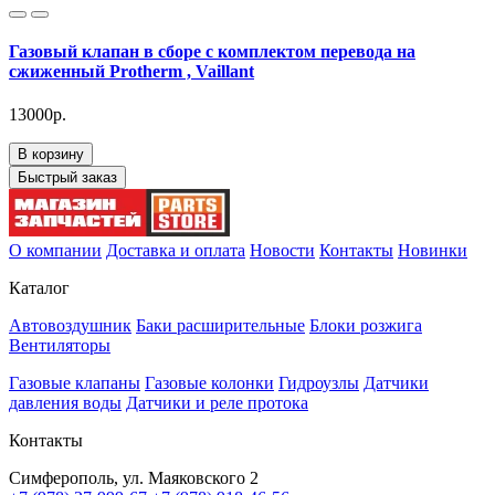
Газовый клапан в сборе с комплектом перевода на
сжиженный Protherm , Vaillant
13000р.
В корзину
Быстрый заказ
О компании
Доставка и оплата
Новости
Контакты
Новинки
Каталог
Автовоздушник
Баки расширительные
Блоки розжига
Вентиляторы
Газовые клапаны
Газовые колонки
Гидроузлы
Датчики
давления воды
Датчики и реле протока
Контакты
Симферополь, ул. Маяковского 2