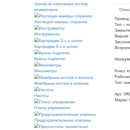
Запчасти напольных котлов,
конвекторов
Опис
Привод 
Изоляция камеры сгорания
Тип – н
Закрыти
Инструменты
Версия
Заслонк
Картриджи 3-х и штоки
Встроен
Краны подпитки
Honeywe
Класс к
Манометры
Рабочая
Тип: га
Мембраны котлов и колонок
Арт: V
Насосы
Марка:
Платы управления
Предохранительные клапаны