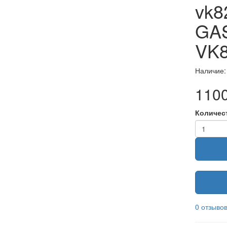
vk8
GA
VK
Наличие:
110
Количес
0 отзыво