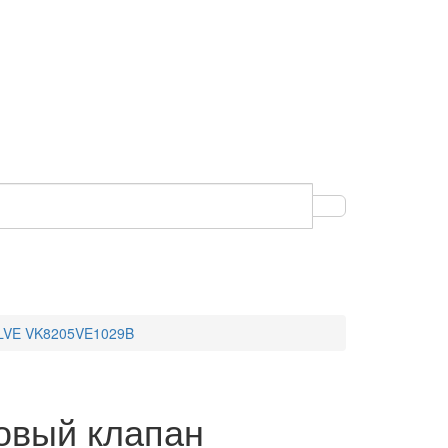
ALVE VK8205VE1029B
овый клапан