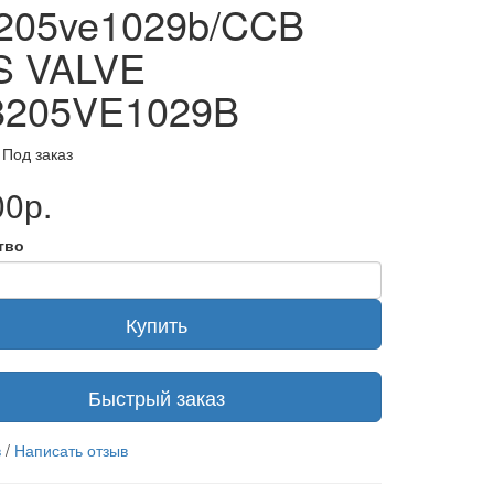
205ve1029b/CCB
S VALVE
8205VE1029B
 Под заказ
00р.
тво
Купить
Быстрый заказ
в
/
Написать отзыв