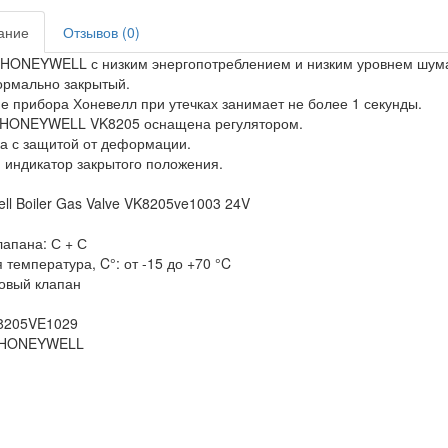
ание
Отзывов (0)
HONEYWELL с низким энергопотреблением и низким уровнем шум
ормально закрытый.
е прибора Хоневелл при утечках занимает не более 1 секунды.
 HONEYWELL VK8205 оснащена регулятором.
а с защитой от деформации.
 индикатор закрытого положения.
ll Boiler Gas Valve VK8205ve1003 24V
лапана: С + С
 температура, C°: от -15 до +70 °C
зовый клапан
K8205VE1029
 HONEYWELL