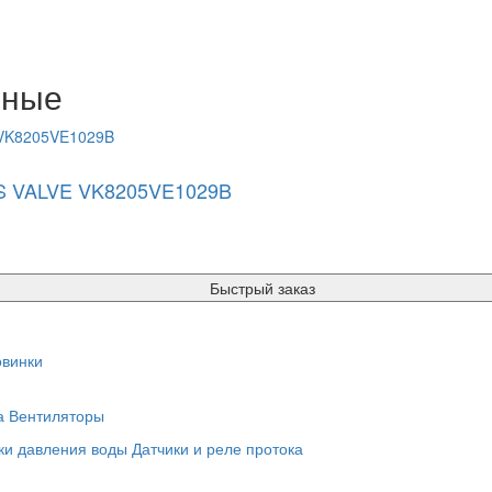
нные
AS VALVE VK8205VE1029B
Быстрый заказ
винки
а
Вентиляторы
ки давления воды
Датчики и реле протока