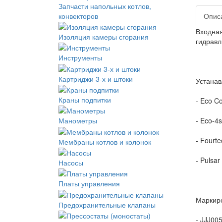
Запчасти напольных котлов,
конвекторов
Опис
Входная
Изоляция камеры сгорания
гидравл
Инструменты
Картриджи 3-х и штоки
Устанав
Краны подпитки
- Eco C
- Eco-4s
Манометры
- Fourte
Мембраны котлов и колонок
- Pulsar
Насосы
Платы управления
Маркиро
Предохранительные клапаны
- JJJ00