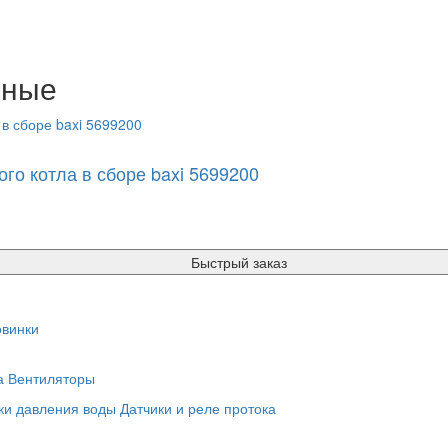
нные
го котла в сборе baxi 5699200
Быстрый заказ
винки
а
Вентиляторы
ки давления воды
Датчики и реле протока