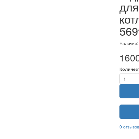
для
кот
569
Наличие:
160
Количес
0 отзыво