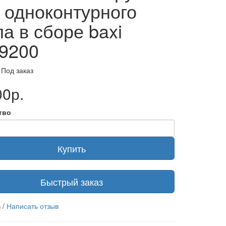
 одноконтурного
ла в сборе baxi
9200
 Под заказ
00р.
тво
Купить
Быстрый заказ
в
/
Написать отзыв