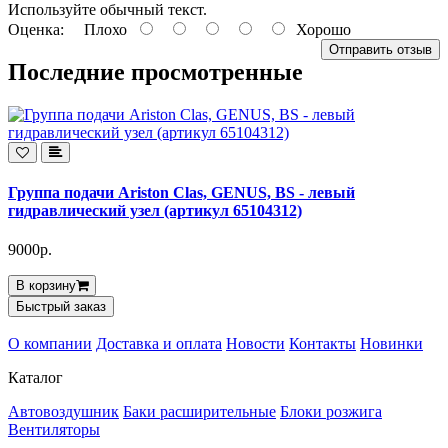
Используйте обычный текст.
Оценка:
Плохо
Хорошо
Отправить отзыв
Последние просмотренные
Группа подачи Ariston Clas, GENUS, BS - левый
гидравлический узел (артикул 65104312)
9000р.
В корзину
Быстрый заказ
О компании
Доставка и оплата
Новости
Контакты
Новинки
Каталог
Автовоздушник
Баки расширительные
Блоки розжига
Вентиляторы