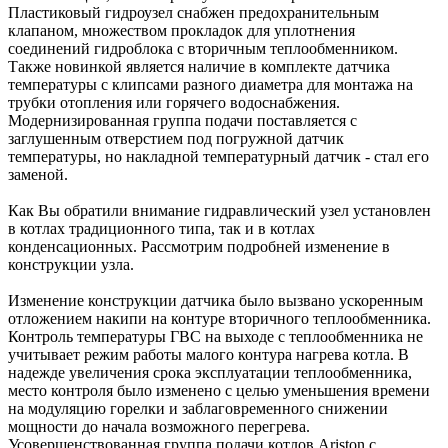
Пластиковый гидроузел снабжен предохранительным
клапаном, множеством прокладок для уплотнения
соединений гидроблока с вторичным теплообменником.
Также новинкой является наличие в комплекте датчика
температуры с клипсами разного диаметра для монтажа на
трубки отопления или горячего водоснабжения.
Модернизированная группа подачи поставляется с
заглушенным отверстием под погружной датчик
температуры, но накладной температурный датчик - стал его
заменой.
Как Вы обратили внимание гидравлический узел установлен
в котлах традиционного типа, так и в котлах
конденсационных. Рассмотрим подробней изменение в
конструкции узла.
Изменение конструкции датчика было вызвано ускоренным
отложением накипи на контуре вторичного теплообменника.
Контроль температуры ГВС на выходе с теплообменника не
учитывает режим работы малого контура нагрева котла. В
надежде увеличения срока эксплуатации теплообменника,
место контроля было изменено с целью уменьшения времени
на модуляцию горелки и заблаговременного снижении
мощности до начала возможного перегрева.
Усовершенствованная группа подачи котлов Ariston с