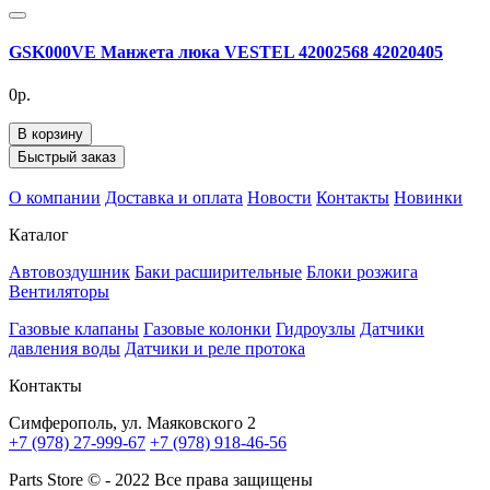
GSK000VE Манжета люка VESTEL 42002568 42020405
0р.
В корзину
Быстрый заказ
О компании
Доставка и оплата
Новости
Контакты
Новинки
Каталог
Автовоздушник
Баки расширительные
Блоки розжига
Вентиляторы
Газовые клапаны
Газовые колонки
Гидроузлы
Датчики
давления воды
Датчики и реле протока
Контакты
Симферополь, ул. Маяковского 2
+7 (978) 27-999-67
+7 (978) 918-46-56
Parts Store © - 2022 Все права защищены