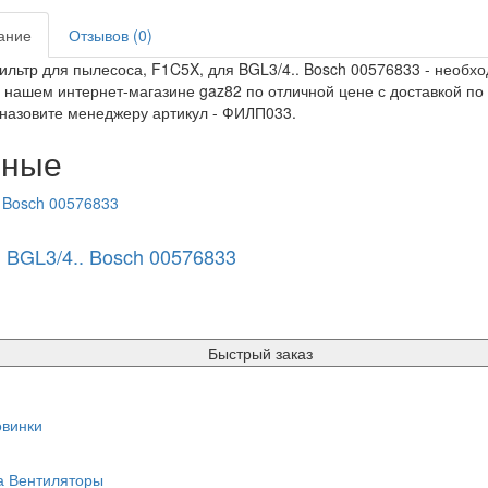
ание
Отзывов (0)
льтр для пылесоса, F1C5X, для BGL3/4.. Bosch 00576833 - необх
в нашем интернет-магазине gaz82 по отличной цене с доставкой по
 назовите менеджеру артикул - ФИЛП033.
нные
 BGL3/4.. Bosch 00576833
Быстрый заказ
винки
а
Вентиляторы