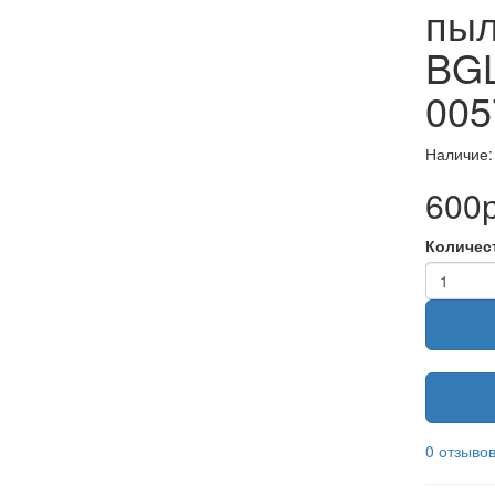
пыл
BGL
005
Наличие:
600р
Количес
0 отзыво