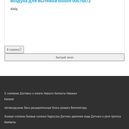
воздуха для вытяжки Bosch 00576872
4040р.
В корзину
Быстрый заказ
О компании
Доставка и оплата
Новости
Контакты
Новинки
Каталог
Автовоздушник
Баки расширительные
Блоки розжига
Вентиляторы
Газовые клапаны
Газовые колонки
Гидроузлы
Датчики давления воды
Датчики и реле протока
Контакты