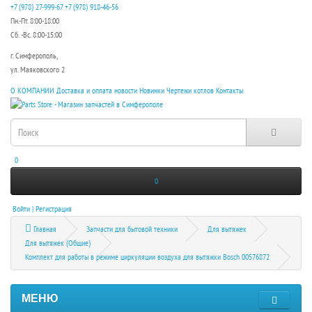
+7 (978) 27-999-67
+7 (978) 918-46-56
Пн.-Пт. 8:00-18:00
Сб. -Вс. 8:00-15:00
г. Симферополь,
ул. Маяковского 2
О КОМПАНИИ
Доставка и оплата
новости
Новинки
Чертежи котлов
Контакты
0
0
Войти | Регистрация
Главная
Запчасти для бытовой техники
Для вытяжек
Для вытяжек (Общие)
Комплект для работы в режиме циркуляции воздуха для вытяжки Bosch 00576872
МЕНЮ