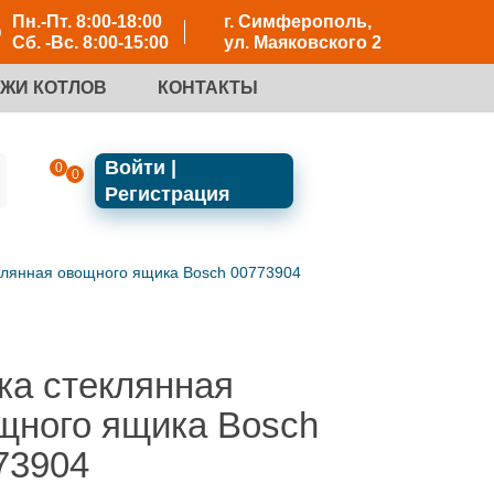
Пн.-Пт. 8:00-18:00
г. Симферополь,
Сб. -Вс. 8:00-15:00
ул. Маяковского 2
ЕЖИ КОТЛОВ
КОНТАКТЫ
Войти |
0
0
Регистрация
клянная овощного ящика Bosch 00773904
ка стеклянная
щного ящика Bosch
73904