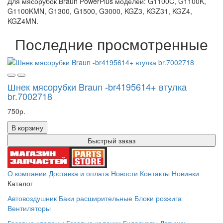
Для мясорубок Braun PowerPlus моделей: G1100C, G1100K,
G1100KMN, G1300, G1500, G3000, KGZ3, KGZ31, KGZ4,
KGZ4MN.
Последние просмотренные
Шнек мясорубки Braun -br4195614+ втулка
br.7002718
750р.
В корзину
Быстрый заказ
О компании
Доставка и оплата
Новости
Контакты
Новинки
Каталог
Автовоздушник
Баки расширительные
Блоки розжига
Вентиляторы