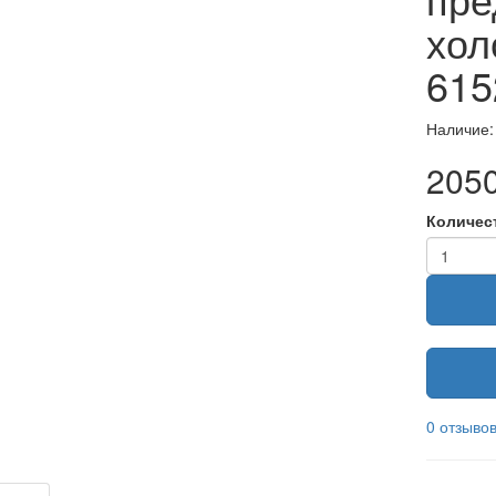
хол
615
Наличие:
2050
Количес
0 отзыво