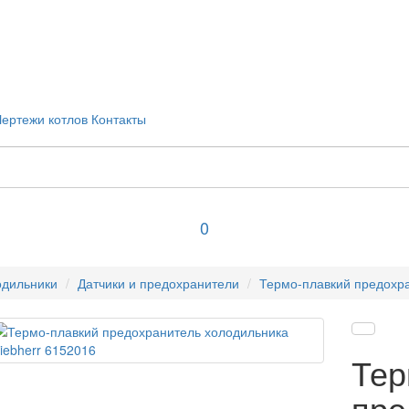
Чертежи котлов
Контакты
0
одильники
Датчики и предохранители
Термо-плавкий предохра
Тер
пре