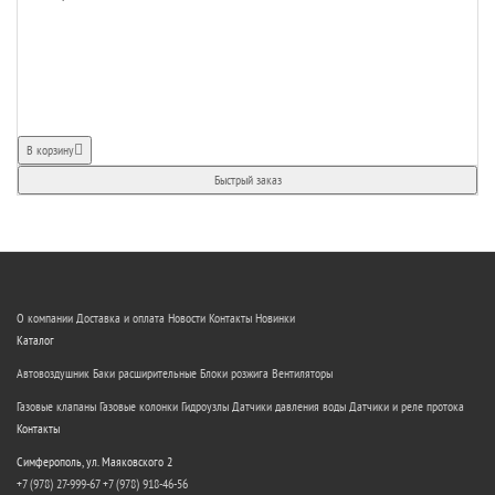
В корзину
Быстрый заказ
О компании
Доставка и оплата
Новости
Контакты
Новинки
Каталог
Автовоздушник
Баки расширительные
Блоки розжига
Вентиляторы
Газовые клапаны
Газовые колонки
Гидроузлы
Датчики давления воды
Датчики и реле протока
Контакты
Симферополь, ул. Маяковского 2
+7 (978) 27-999-67
+7 (978) 918-46-56