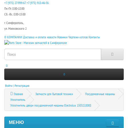
+7 (978) 27-999-67
+7 (978) 918-46-56
Пн.-Пт. 8:00-18:00
Сб. -Вс. 8:00-15:00
г. Симферополь,
ул. Маяковского 2
О КОМПАНИИ
Доставка и оплата
новости
Новинки
Чертежи котлов
Контакты
0
0
Войти | Регистрация
Главная
Запчасти для бытовой техники
Посудомоечные машины
Уплотнитель
Уплотнитель двери посудомоечной машины Electrolux 1503218008
МЕНЮ