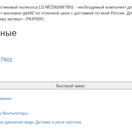
стиковый пылесоса LG MCD62687802 - необходимый компонент для
т-магазине gaz82 по отличной цене с доставкой по всей России. Дл
ру артикул - РАЗП000.
нные
87802
Быстрый заказ
винки
а
Вентиляторы
ки давления воды
Датчики и реле протока