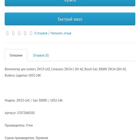
Быстрый заказ
0 отзывов
/
Написать отзыв
Описание
Отзывов (0)
Вентилятор для Junkers ZW23-1AE, Ceraclass ZW24-2 DH AE, Bosch Gaz 3000W ZW24-2DH AE,
Buderus Logamax U032-24K
Модель: ZW23-1AE / Gaz 3000W / U032-24K
Артикул: 87072040380
Производитель: Fime
Страна производитель: Германия