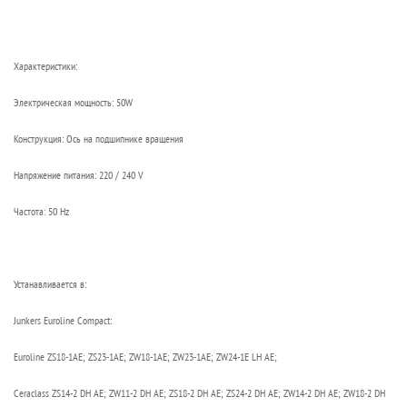
Характеристики:
Электрическая мощность: 50W
Конструкция: Ось на подшипнике вращения
Напряжение питания: 220 / 240 V
Частота: 50 Hz
Устанавливается в:
Junkers Euroline Compact:
Euroline ZS18-1AE; ZS23-1AE; ZW18-1AE; ZW23-1AE; ZW24-1E LH AE;
Ceraclass ZS14-2 DH AE; ZW11-2 DH AE; ZS18-2 DH AE; ZS24-2 DH AE; ZW14-2 DH AE; ZW18-2 DH