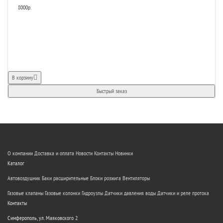
8000р.
В корзину
Быстрый заказ
О компании
Доставка и оплата
Новости
Контакты
Новинки
Каталог
Автовоздушник
Баки расширительные
Блоки розжига
Вентиляторы
Газовые клапаны
Газовые колонки
Гидроузлы
Датчики давления воды
Датчики и реле протока
Контакты
Симферополь, ул. Маяковского 2