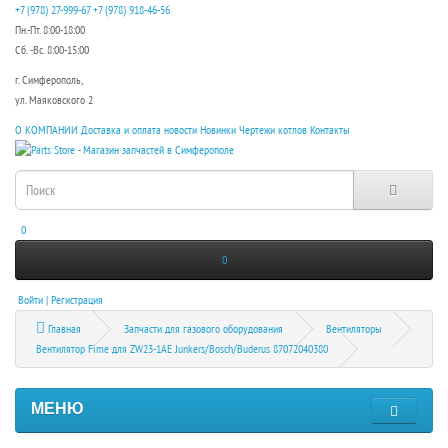
+7 (978) 27-999-67
+7 (978) 918-46-56
Пн.-Пт. 8:00-18:00
Сб. -Вс. 8:00-15:00
г. Симферополь,
ул. Маяковского 2
О КОМПАНИИ
Доставка и оплата
новости
Новинки
Чертежи котлов
Контакты
0
0
Войти | Регистрация
Главная
Запчасти для газового оборудования
Вентиляторы
Вентилятор Fime для ZW23-1AE Junkers/Bosch/Buderus 87072040380
МЕНЮ