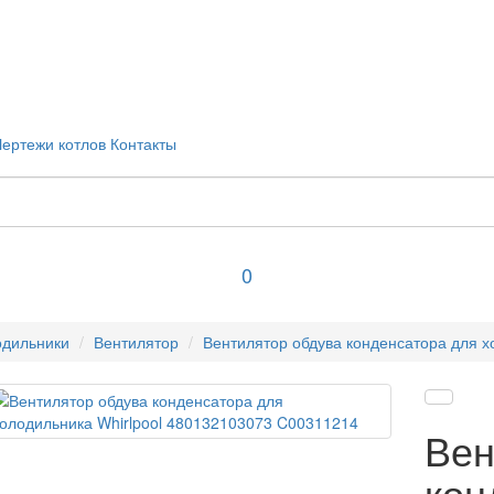
Чертежи котлов
Контакты
0
одильники
Вентилятор
Вентилятор обдува конденсатора для х
Вен
кон