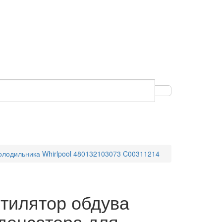
олодильника Whirlpool 480132103073 C00311214
тилятор обдува
денсатора для