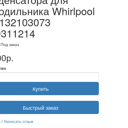
одильника Whirlpool
132103073
311214
 Под заказ
00р.
тво
Купить
Быстрый заказ
в
/
Написать отзыв