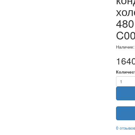
хол
480
C00
Наличие:
164
Количес
0 отзыво