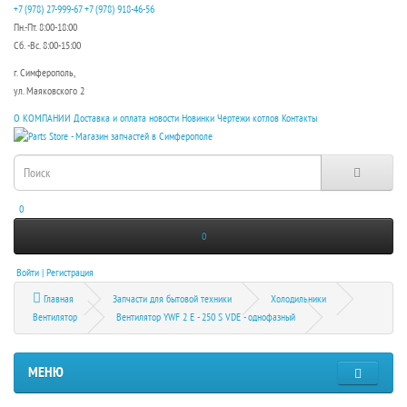
+7 (978) 27-999-67
+7 (978) 918-46-56
Пн.-Пт. 8:00-18:00
Сб. -Вс. 8:00-15:00
г. Симферополь,
ул. Маяковского 2
О КОМПАНИИ
Доставка и оплата
новости
Новинки
Чертежи котлов
Контакты
0
0
Войти | Регистрация
Главная
Запчасти для бытовой техники
Холодильники
Вентилятор
Вентилятор YWF 2 E - 250 S VDE - однофазный
МЕНЮ