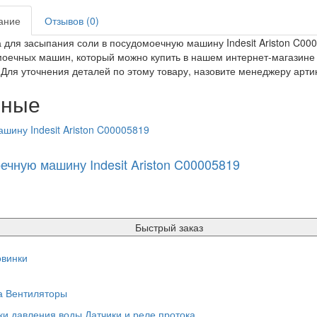
ание
Отзывов (0)
 для засыпания соли в посудомоечную машину Indesit Ariston C00
оечных машин, который можно купить в нашем интернет-магазине g
 Для уточнения деталей по этому товару, назовите менеджеру арти
нные
ечную машину Indesit Ariston C00005819
Быстрый заказ
винки
а
Вентиляторы
ки давления воды
Датчики и реле протока