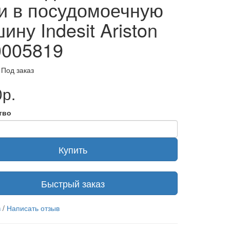
и в посудомоечную
ину Indesit Ariston
005819
 Под заказ
р.
тво
Купить
Быстрый заказ
в
/
Написать отзыв