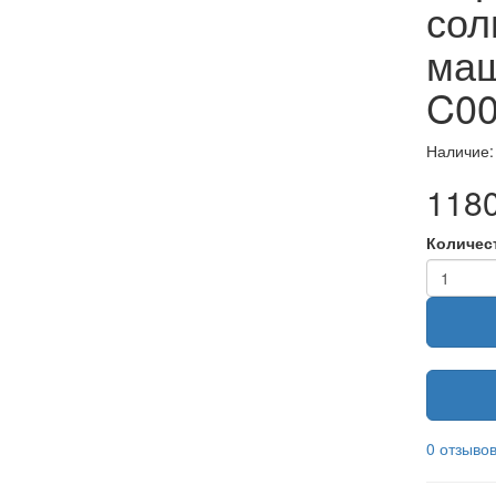
сол
маш
C00
Наличие:
1180
Количес
0 отзыво