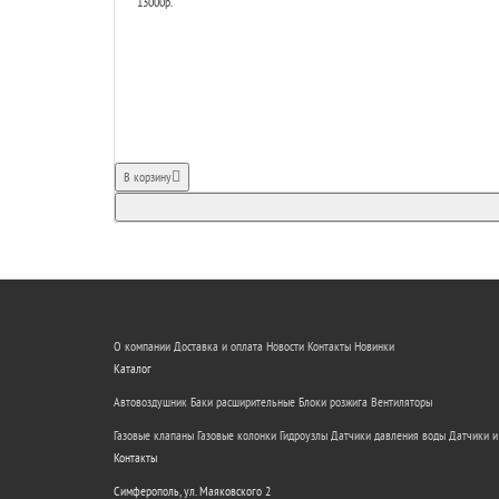
13000р.
В корзину
О компании
Доставка и оплата
Новости
Контакты
Новинки
Каталог
Автовоздушник
Баки расширительные
Блоки розжига
Вентиляторы
Газовые клапаны
Газовые колонки
Гидроузлы
Датчики давления воды
Датчики и
Контакты
Симферополь, ул. Маяковского 2