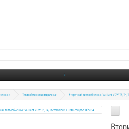
0
менники
Теплообменники вторичные
Вторичный теплообменник Vaillant VCW T3, T4,
Втор