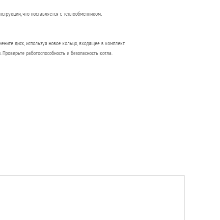
струкции, что поставляется с теплообменником:
ените диск, используя новое кольцо, входящее в комплект.
 Проверьте работоспособность и безопасность котла.