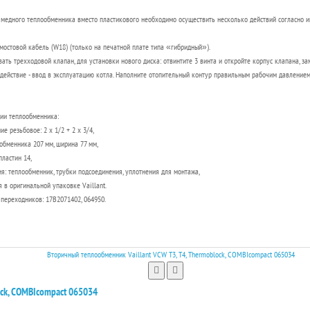
медного теплообменника вместо пластикового необходимо осуществить несколько действий согласно ин
остовой кабель (W18) (только на печатной плате типа «гибридный»).
ть трехходовой клапан, для установки нового диска: отвинтите 3 винта и откройте корпус клапана, зам
ействие - ввод в эксплуатацию котла. Наполните отопительный контур правильным рабочим давлением.
ии теплообменника:
е резьбовое: 2 x 1/2 + 2 x 3/4,
обменника 207 мм, ширина 77 мм,
пластин 14,
я: теплообменник, трубки подсоединения, уплотнения для монтажа,
я в оригинальной упаковке Vaillant.
 переходников: 17B2071402, 064950.
ock, COMBIcompact 065034