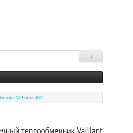
 Thermoblock, COMBIcompact 065034
ичный теплообменник Vaillant