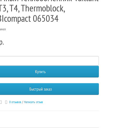
3, T4, Thermoblock,
Icompact 065034
заказ
р.
Купить
Быстрый заказ
0 отзывов
/
Написать отзыв