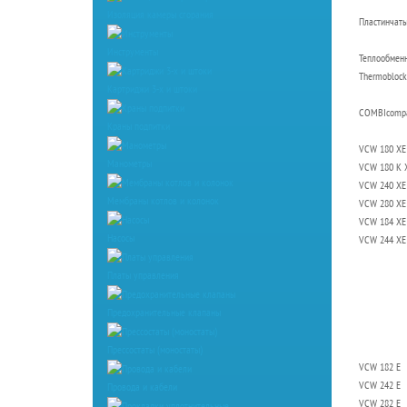
Изоляция камеры сгорания
Пластинчаты
Инструменты
Теплообменн
Thermoblock
Картриджи 3-х и штоки
COMBIcompa
Краны подпитки
VCW 180 XE
Манометры
VCW 180 K 
VCW 240 XE
Мембраны котлов и колонок
VCW 280 XE
VCW 184 XE
Насосы
VCW 244 XE
Платы управления
Предохранительные клапаны
Прессостаты (моностаты)
VCW 182 E
VCW 242 E
Провода и кабели
VCW 282 E