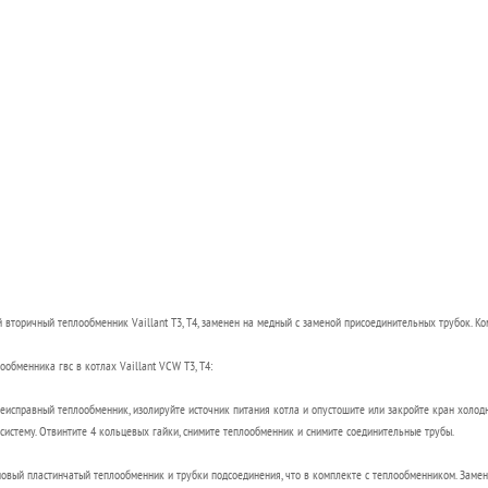
 вторичный теплообменник Vaillant T3, T4, заменен на медный с заменой присоединительных трубок. К
ообменника гвс в котлах Vaillant VCW T3, T4:
еисправный теплообменник, изолируйте источник питания котла и опустошите или закройте кран холод
систему. Отвинтите 4 кольцевых гайки, снимите теплообменник и снимите соединительные трубы.
новый пластинчатый теплообменник и трубки подсоединения, что в комплекте с теплообменником. Заме