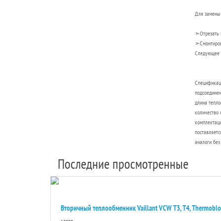
Для замены 
➣Отрезать м
➣Смонтирова
Следующее д
Спецификац
подсоединени
длина тепло
количество 
комплектаци
поставляетс
аналоги без
Последние просмотренные
Вторичный теплообменник Vaillant VCW T3, T4, Thermobl