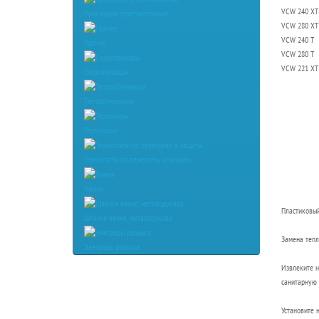
VCW 240 XT
Прокладки уплотнительные
VCW 280 XT
VCW 240 T
Прочее
VCW 280 T
VCW 221 XT
Сервоприводы
Теплообменники
Термопары
Термостаты по перегреву и защиты
Химия
Пластиковый
Шланги венил, металорукава
Замена тепл
Элетроды розжига
Извлеките н
санитарную 
Установите 