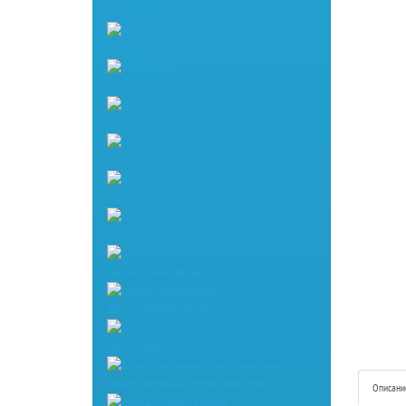
Баки расширительные
Блок розжига
Вентиляторы
Газовые клапаны
Газовые колонки
Гидроузлы
Датчики давления воды
Датчики и реле протока
Датчики температуры NTC
Датчики холла
Запчасти напольных котлов, конвекторов
Описани