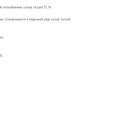
й теплообменник котлов Vaillant T3, T4
ик устанавливается в модельной ряде котлов Vaillant:
ct
XE