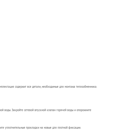
омплектация содержит все детали, необходимые для монтажа теплообменника.
ной воды. Закройте сетевой впускной клапан горячей воды и опорожните
ните уплотнительные прокладки на новые для плотной фиксации.