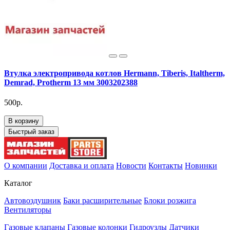
Втулка электропривода котлов Hermann, Tiberis, Italtherm,
Demrad, Protherm 13 мм 3003202388
500р.
В корзину
Быстрый заказ
О компании
Доставка и оплата
Новости
Контакты
Новинки
Каталог
Автовоздушник
Баки расширительные
Блоки розжига
Вентиляторы
Газовые клапаны
Газовые колонки
Гидроузлы
Датчики