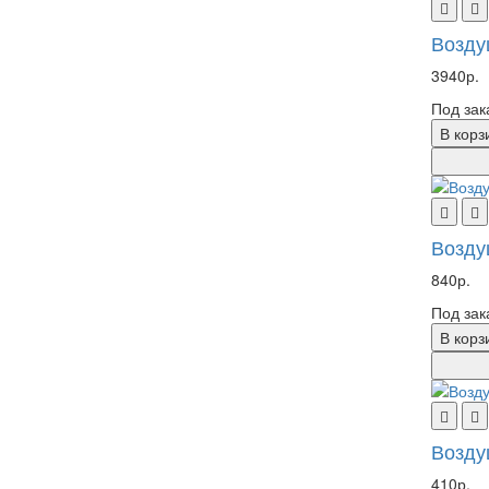
Возду
3940р.
Под зак
В корз
Возду
840р.
Под зак
В корз
Возду
410р.