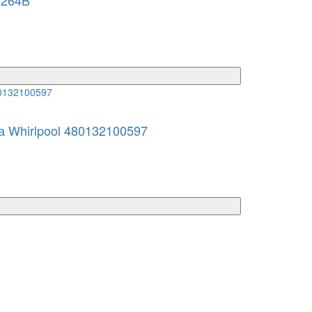
0264B
а Whirlpool 480132100597