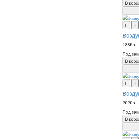
В корз
Возду
1885р.
Под зак
В корз
Возду
2020р.
Под зак
В корз