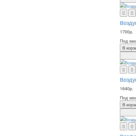
Возду
1700р.
Под зак
В корз
Возду
1640р.
Под зак
В корз