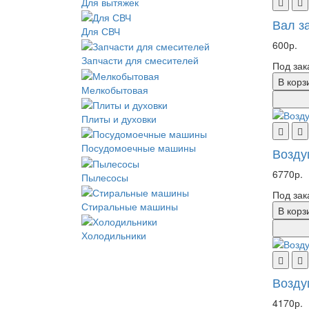
Для вытяжек
Вал з
Для СВЧ
600р.
Запчасти для смесителей
Под зак
В корз
Мелкобытовая
Плиты и духовки
Посудомоечные машины
Возду
6770р.
Пылесосы
Под зак
Стиральные машины
В корз
Холодильники
Возду
4170р.