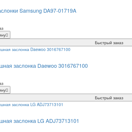
аслонки Samsung DA97-01719A
аз
ину
Быстрый заказ
шная заслонка Daewoo 3016767100
аз
ину
Быстрый заказ
шная заслонка LG ADJ73713101