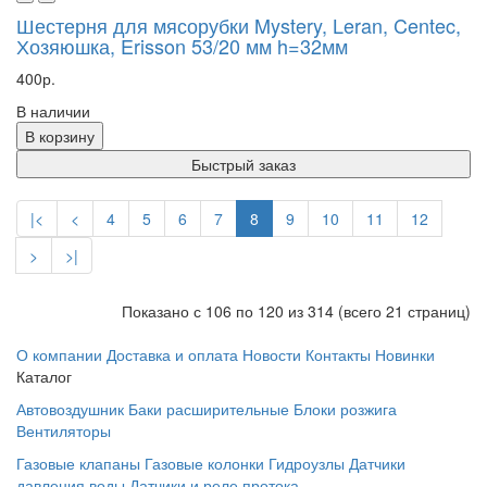
Шестерня для мясорубки Mystery, Leran, Centec,
Хозяюшка, Erisson 53/20 мм h=32мм
400р.
В наличии
В корзину
Быстрый заказ
|<
<
4
5
6
7
8
9
10
11
12
>
>|
Показано с 106 по 120 из 314 (всего 21 страниц)
О компании
Доставка и оплата
Новости
Контакты
Новинки
Каталог
Автовоздушник
Баки расширительные
Блоки розжига
Вентиляторы
Газовые клапаны
Газовые колонки
Гидроузлы
Датчики
давления воды
Датчики и реле протока