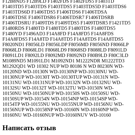
F12B8ND5 F12B9LD F1402FDS F1402FDS5 F1403TD
F1403TD5 F1403TDS F1403TDS5 F1403TDS5D F1403TDS6
F1403TDS6D F1406TDS5 F1406TDS6 F1406TDSA
F1406TDSE F1406TDSR6 F1406TDSR7 F1406TDSRB
F1406TDSRU F1409TDS F1409TDS5 F1409TDSR5 F1421TD5
F1480RDS F1480TD F1480TD5 F1480TDS F1480TDS5
F1480YD F1496AD3 F14A8FD F14A8FD5 F14A8FDS
F14A8FDS5 F14A8TD F14A8TD5 F14A8TDS F14A8TDS5
F8020ND1 F8056LD F8056LDP F8056MD F8056ND F8066LP
F8068LD F8068LD1 F8068LD9 F8068SD F8088LD F8091LD
F8091LD1 F8092LD F8092MD F8092ND F80B9LD F80C3LD
M1089ND5 M1091LD1 M1092ND1 M1222NDR M1222TD3
M1292QD1 WD 10302 NUP WD 80186 N WD 80230N WD-
10120ND WD-10130N WD-10130NP WD-10130NU WD-
10130NUP WD-10130T WD-10130TUP WD-10131N WD-
10131NU WD-10131NUP WD-10132N WD-10132NU WD-
10132SU WD-10132T WD-10132TU WD-10150N WD-
10150NU WD-10150NUP WD-10150S WD-10150SU WD-
10150SUP WD-10154N WD-10154NP WD-10154SP WD-
10154TP WD-10155NU WD-10155NUP WD-10156NU WD-
10156NUP WD-10158NP WD-10160N WD-10160NP WD-
10160NU WD-10160NUP WD-10160NUV WD-10160
Написать отзыв