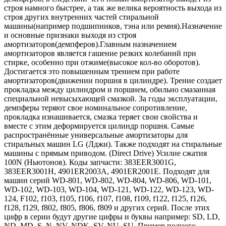
строя намного быстрее, а так же велика вероятность выхода из
строя других внутренних частей стиральной
машины(например подшипников, тэна или ремня).Назначение
и основные признаки выходя из строя
амортизаторов(демпферов).Главным назначением
амортизаторов является гашение резких колебаний при
стирке, особенно при отжиме(высокое кол-во оборотов).
Достигается это повышенным трением при работе
амортизаторов(движении поршня в цилиндре). Трение создает
прокладка между цилиндром и поршнем, обильно смазанная
специальной невысыхающей смазкой. За годы эксплуатации,
демпферы теряют свое номинальное сопротивление,
прокладка изнашивается, смазка теряет свои свойства и
вместе с этим деформируется цилиндр поршня. Самые
распространённые универсальные амортизаторы для
стиральных машин LG (Лджи). Также подходят на стиральные
машины с прямым приводом. (Direct Drive) Усилие сжатия
100N (Ньютонов). Коды запчасти: 383EER3001G,
383EER3001H, 4901ER2003A, 4901ER2001E. Подходят для
машин серий WD-801, WD-802, WD-804, WD-806, WD-101,
WD-102, WD-103, WD-104, WD-121, WD-122, WD-123, WD-
124, F102, f103, f105, f106, f107, f108, f109, f122, f125, f126,
f128, f129, f802, f805, f806, f809 и других серий. После этих
цифр в серии будут другие цифры и буквы например: SD, LD,
ND, MD, S, N, NV, NDK, SV, NU, SU. Пример полного