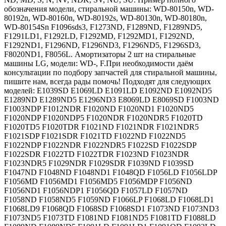
обозначения модели, стиральной машины: WD-80150n, WD-
80192n, WD-80160n, WD-80192s, WD-80130n, WD-80180n,
WD-80154Sn F1096sds3, F1273ND, F1289ND, F1289ND5,
F1291LD1, F1292LD, F1292MD, F1292MD1, F1292ND,
F1292ND1, F1296ND, F1296ND3, F1296ND5, F1296SD3,
F8020ND1, F8056L. Амортизаторы 2 шт на стиральные
машины LG, модели: WD-, F.При необходимости даём
консультации по подбору запчастей для стиральной машины,
пишите нам, всегда рады помочь! Подходят для следующих
моделей: E1039SD E1069LD E1091LD E1092ND E1092ND5
E1289ND E1289ND5 E1296ND3 E8069LD E8069SD F1003ND
F1003NDP F1012NDR F1020ND F1020ND1 F1020ND5
F1020NDP F1020NDP5 F1020NDR F1020NDR5 F1020TD
F1020TD5 F1020TDR F1021ND F1021NDR F1021NDR5
F1021SDP F1021SDR F1021TD F1022ND F1022ND5
F1022NDP F1022NDR F1022NDR5 F1022SD F1022SDP
F1022SDR F1022TD F1022TDR F1023ND F1023NDR
F1023NDR5 F1029NDR F1029SDR F1039ND F1039SD
F1047ND F1048ND F1048ND1 F1048QD F1056LD F1056LDP
F1056MD F1056MD1 F1056MD5 F1056MDP F1056ND
F1056ND1 F1056NDP1 F1056QD F1057LD F1057ND
F1058ND F1058ND5 F1059ND F1066LP F1068LD F1068LD1
F1068LD9 F1068QD F1068SD F1068SD1 F1073ND F1073ND3
F1073ND5 F1073TD F1081ND F1081ND5 F1081TD F1088LD