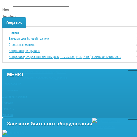
Имя
Телефон
Отправить
Главная
Запчасти для бытовой техники
Стиральные машины
Амортизатор и пружины
Амортизатор стиральной машины (80N, 185-265мм ,11мм, 2 шт ) Electrolux 1240172005
Запчасти газового оборудования
МЕНЮ
Запчасти бытового оборудования
Оборудование
О компании
Доставка и оплата
Новости
Контакты
Новинки
Запчасти бытового оборудования
Водонагреватели