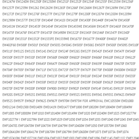
EW1247W EW1248W EW1250F EW1250WI EW1251F EW1252F EW1254F EW1255F EW1255W EW1256F
EW1257F EW1259W EW1262 EW1262W EW1265F EW1266F EW1266W EW1267F EW1269W EW1270F
EW1272F EW1275F EW1276F EW1277F EW1278F EW1279F EW1280F EW1287W EW1288W EW1289W
EW1290W EW1377F EW1378F EW1404F EW1418I EW1420F EW1430F EW1440F EW1447W EW1450F
EW1451W EW1452F EW1453F EW1454F EW1455W EW1455WE EW1456W EW1457F EW1465F EW1470F
EW1475F EW1476F EW1477F EW1478F EW1490W EW1522F EW1545F EW1546F EW1547F EW1548F
EW1550F EW1551F EW1552F EW1555FE EW1559WE EW1675F EW1677F EW400F EW401F EW402F
EW402F60 EW500F EW501F EW502F EW503S EW504S EW505F EW506S EW507F EW508F EW509S EW510F
EW511F EW512S EW513S EW514S EW521F EW524F EW526S EW527F EW542F EW543F EW547F EW548F
EW550F EW557F EW558F EW559F EW560F EW600F EW602F EW605F EW606F EW610F EW611F EW612F
EW622F EW642F EW643F EW645F EW647F EW648F EW650F EW658F EW659F EW660F EW670F EW703F
EW704F EW705F EW706F EW711F EW715S EW725F EW757F EW767F EW770F EW800F EW800W EW802F
EW803F EW804F EW811F EW812F EW813F EW814F EW815F EW816F EW824F EW830F EW831F EW835F
EW840F EW842F EW847F EW850F EW851F EW855F EW858F EW859F EW860F EW862F EW869F EW876F
EW878F EW879F EW880F EW900F EW900I EW901F EW902F EW903F EW914F EW914S EW915F EW918W
EW920S EW922F EW925S EW930S EW931S EW932F EW932S EW933S EW934S EW935S EW942S EW945F
EW952S EW957F EW962F EW962S EW967F EW970W EW975W FOR APPROVAL EWC10550W EWD1000
EWD1214I EWD1300 EWD1409I EWD1419I EWD1477 EWF1000 EWF10020W EWF10040W EWF10049W
EWF1005 EWF10080W EWF1010 EWF10140W EWF10149W EWF1020 EWF10240W EWF1025 EWF10277W
EWF10277W I EWF10279W EWF1028 EWF1029 EWF1030 EWF1034 EWF1035 EWF1040 EWF1045 EWF1045
EWF10470S EWF10470W EWF10475W EWF10479W EWF10480W EWF1050 EWF10570W EWF1060
EWF106410W EWF106417W EWF10670W EWF10679W EWF10680W EWF1073 EWF1073A EWF1074
EWF107410W EWF10771W EWF1084 EWF1087 EWF1088 EWF1090 EWF1096 EWF1145 EWF1182 EWF1204