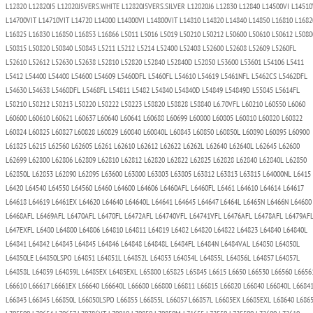
L12820 L12820J5 L12820J5VERS.WHITE L12820J5VERS.SILVER L12820J6 L12830 L12840 L14500VI L14510
L14700VIT L14710VIT L14720 L14800 L14800VI L14800VIT L14810 L14820 L14840 L14850 L16810 L1682
L16825 L16830 L16850 L16853 L16866 L5011 L5016 L5019 L50210 L50212 L50600 L50610 L50612 L5080
L50815 L50820 L50840 L50843 L5211 L5212 L5214 L52400 L52408 L52600 L52608 L52609 L5260FL
L52610 L52612 L52630 L52638 L52810 L52820 L52840 L52840D L52850 L53600 L53601 L54106 L5411
L5412 L54400 L54408 L54600 L54609 L5460DFL L5460FL L54610 L54619 L5461NFL L5462CS L5462DFL
L54630 L54638 L5468DFL L5468FL L54811 L5482 L54840 L54840D L54849 L54849D L55845 L5614FL
L58210 L58212 L58213 L58220 L58222 L58223 L58820 L58828 L58840 L6.70VFL L60210 L60550 L6060
L60600 L60610 L60621 L60637 L60640 L60641 L60688 L60699 L60800 L60805 L60810 L60820 L60822
L60824 L60825 L60827 L60828 L60829 L60840 L60840L L60843 L60850 L60850L L60890 L60895 L60900
L61825 L6215 L62560 L62605 L6261 L62610 L62612 L62622 L6262L L62640 L62640L L62645 L62680
L62699 L62800 L62806 L62809 L62810 L62812 L62820 L62822 L62825 L62828 L62840 L62840L L62850
L62850L L62853 L62890 L62895 L63600 L63800 L63803 L63805 L63812 L63813 L63815 L64000NL L6415
L6420 L64540 L64550 L64560 L6460 L64600 L64606 L6460AFL L6460FL L6461 L64610 L64614 L64617
L64618 L64619 L6461EX L64620 L64640 L64640L L64641 L64645 L64647 L6464L L6465N L6466N L64680
L6468AFL L6469AFL L6470AFL L6470FL L6472AFL L64740VFL L64741VFL L6476AFL L6478AFL L6479AF
L647EXFL L6480 L64800 L64806 L64810 L64811 L64819 L6482 L64820 L64822 L64823 L64840 L64840L
L64841 L64842 L64843 L64845 L64846 L64848 L64848L L6484FL L6484N L6484VAL L64850 L64850L
L64850LE L64850LSPO L64851 L64851L L64852L L64853 L64854L L64855L L64856L L64857 L64857L
L64858L L64859 L64859L L6485EX L6485EXL L65800 L65825 L65845 L6615 L6650 L66530 L66560 L6656
L66610 L66617 L6661EX L66640 L66640L L66680 L66800 L66811 L66815 L66820 L66840 L66840L L6684
L66843 L66845 L66850L L66850LSPO L66855 L66855L L66857 L66857L L6685EX L6685EXL L68640 L686