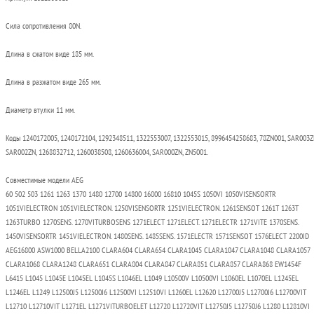
Сила сопротивления 80N.
Длина в сжатом виде 185 мм.
Длина в разжатом виде 265 мм.
Диаметр втулки 11 мм.
Коды 1240172005, 1240172104, 1292348511, 1322553007, 1322553015, 8996454258683, 78ZN001, SAR003Z
SAR002ZN, 1268832712, 1260038508, 1260636004, SAR000ZN, ZN5001.
Совместимые модели AEG
60 502 503 1261 1263 1370 1480 12700 14800 16800 16810 1045S 1050VI 1050VISENSORTR
1051VIELECTRON 1051VIELECTRON. 1250VISENSORTR 1251VIELECTRON. 1261SENSOT 1261T 1263T
1263TURBO 1270SENS. 1270VITURBOSENS 1271ELECT 1271ELECT. 1271ELECTR 1271VITE 1370SENS.
1450VISENSORTR 1451VIELECTRON. 1480SENS. 1485SENS. 1571ELECTR 1571SENSOT 1576ELECT 2200ID
AEG16800 ASW1000 BELLA2100 CLARA604 CLARA654 CLARA1045 CLARA1047 CLARA1048 CLARA1057
CLARA1068 CLARA1248 CLARA651 CLARA804 CLARA847 CLARA851 CLARA857 CLARA868 EW1454F
L6415 L1045 L1045E L1045EL L1045S L1046EL L1049 L10500V L10500VI L1060EL L1070EL L1245EL
L1246EL L1249 L12500J5 L12500J6 L12500VI L12510VI L1260EL L12620 L12700J5 L12700J6 L12700VIT
L12710 L12710VIT L1271EL L1271VITURBOELET L12720 L12720VIT L12750J5 L12750J6 L1280 L12810VI