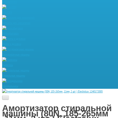
Для вытяжек
Для СВЧ
Запчасти для смесителей
Мелкобытовая
Плиты и духовки
Посудомоечные машины
Пылесосы
Стиральные машины
Холодильники
Амортизатор стиральной
машины (80N, 185-265мм