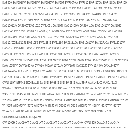
EWF800 EWF8020W EWF8040W EWF8047W EWF805 EWF8070W EWF810 EWF8170W EWF8180W EWF820
EWF8277W EWF830 EWF840 EWF8555 EWF8556 EWF8576 EWF860 EWF861 EWF882 EWF887 EWF888
EWF895 EWF896 EWF900 EWF925 EWF934 EWF935 EWF936S EWF984 EWG12440W EWG12740W
EWG14440W EWG14740W EWH127310W EWH147310W EWI1235 EWS1000 EWS1001 EWS10010W
EWS10012W EWS1007 EWS1020 EWS1021 EWS1030 EWS10400W EWS10410W EWS10412W EWS1045
EWS1046 EWS1050 EWS1051 EWS1059Z EWS10610W EWS10612W EWS10710W EWS10712W EWS1105
EWS11600W EWS1200 EWS1221 EWS1230 EWS1240 EWS12410W EWS12412W EWS1247 EWS1250
EWS1250Z EWS1251 EWS1258 EWS1258Z EWS1259 EWS12610W EWS12612W EWS12710W EWS12712W
EWS645F EWS646F EWS650 EWS800 EWS8000W EWS8010W EWS8012W EWS8014W EWS845 EWS850
EWS900S EWS965F EWS966F EWW1000 EWW1210 EWW1230I EWW12470W EWW12480W EWW1290
EWW1291 EWW1292 EWW1400 EWW1440 EWW14470W EWW14581W EWW14582W EWW14781W EWW149
EWW15580W EWW16489W EWW1649 EWW16781W EWW1690 EWX1237 EWX12540W EWX14440W
EWX14540W FL15INPUT FO950 L.WH428 LINC.EW700F LINCOLN EW1000F LINCOLN EW1000W LINCOLN
EW1200F LINCOLN EW1200W LINCOLN EW1516W LINCOLN EW804F LINCOLN EW806F LINCOLN EW900F
QW1011HT RTF942 SKD-EW1288W SKD-EW658S SKD-EW858S WA1356F WAGL4E100 WAGL5S100
WAGL6E100 WAGL7E100 WAGLES7000 WAK2E100 WAL2E100 WAL4E100 WAL6E100 WASL1E100
WASL2E100 WASL4E100 WASL6E100 WH240 WH2700 WH285 WH2850 WH3230 WH3231 WH3232 WH3235
WH3330 WH3331 WH3332 WH3335 WH3400 WH3415 WH3430H WH3455 WH3550 WH3555 WH3650 WH36
WH3655 WH3675 WH3678 WH3750 WH3855 WH3856E WH3858 WH3875 WH428 WH4555T WH4675T
WH4775TE WH500 WH505 WH600 WH605 WI5100 WI5200 WM1000A WM1200A WTGL3E100
Совместимые модели Husqvarna
QW 1202H QW1010HT QW1011HT QW1012HT QW1022HT QW1040H QW1042H QW1045 QW1045H