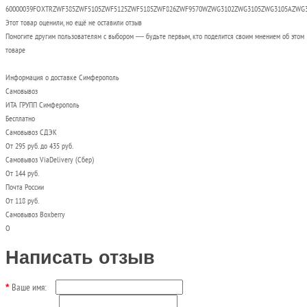
60000039FOXTRZWF385ZWF5105ZWF5125ZWF5185ZWF826ZWF9570WZWG3102ZWG3105ZWG3105AZWG
Этот товар оценили, но ещё не оставили отзыв
Помогите другим пользователям с выбором — будьте первым, кто поделится своим мнением об этом
товаре
Информация о доставке Симферополь
Самовывоз
ИТА ГРУПП Симферополь
Бесплатно
Самовывоз СДЭК
От 295 руб. до 435 руб.
Самовывоз ViaDelivery (Сбер)
От 144 руб.
Почта России
От 118 руб.
Самовывоз Boxberry
О
Написать отзыв
Ваше имя: