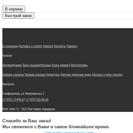
В корзину
Быстрый заказ
О компании
Доставка и оплата
Новости
Контакты
Новинки
Каталог
Автовоздушник
Баки расширительные
Блоки розжига
Вентиляторы
Газовые клапаны
Газовые колонки
Гидроузлы
Датчики давления воды
Датчики и реле протока
Контакты
Симферополь, ул. Маяковского 2
+7 (978) 27-999-67
+7 (978) 918-46-56
Parts Store © - 2022 Все права защищены
Спасибо за Ваш заказ!
Мы свяжемся с Вами в самое ближайшее время.
Сайт ускорен с помощью Buslik Cache