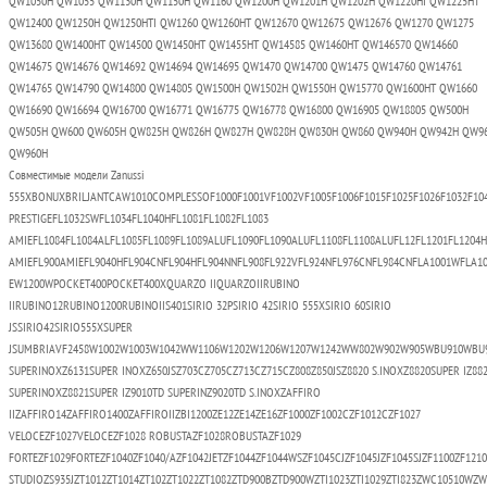
QW1050H QW1055 QW1130H QW1150H QW1160 QW1200H QW1201H QW1202H QW1220HI QW1225HT
QW12400 QW1250H QW1250HTI QW1260 QW1260HT QW12670 QW12675 QW12676 QW1270 QW1275
QW13680 QW1400HT QW14500 QW1450HT QW1455HT QW14585 QW1460HT QW146570 QW14660
QW14675 QW14676 QW14692 QW14694 QW14695 QW1470 QW14700 QW1475 QW14760 QW14761
QW14765 QW14790 QW14800 QW14805 QW1500H QW1502H QW1550H QW15770 QW1600HT QW1660
QW16690 QW16694 QW16700 QW16771 QW16775 QW16778 QW16800 QW16905 QW18805 QW500H
QW505H QW600 QW605H QW825H QW826H QW827H QW828H QW830H QW860 QW940H QW942H QW9
QW960H
Совместимые модели Zanussi
555XBONUXBRILJANTCAW1010COMPLESSOF1000F1001VF1002VF1005F1006F1015F1025F1026F1032F1045WF1
PRESTIGEFL1032SWFL1034FL1040HFL1081FL1082FL1083
AMIEFL1084FL1084ALFL1085FL1089FL1089ALUFL1090FL1090ALUFL1108FL1108ALUFL12FL1201FL1204
AMIEFL900AMIEFL9040HFL904CNFL904HFL904NNFL908FL922VFL924NFL976CNFL984CNFLA1001WFLA10
EW1200WPOCKET400POCKET400XQUARZO IIQUARZOIIRUBINO
IIRUBINO12RUBINO1200RUBINOIIS401SIRIO 32PSIRIO 42SIRIO 555XSIRIO 60SIRIO
JSSIRIO42SIRIO555XSUPER
JSUMBRIAVF2458W1002W1003W1042WW1106W1202W1206W1207W1242WW802W902W905WBU910WBU95W
SUPERINOXZ6131SUPER INOXZ650JSZ703CZ705CZ713CZ715CZ808Z850JSZ8820 S.INOXZ8820SUPER IZ88
SUPERINOXZ8821SUPER IZ9010TD SUPERINZ9020TD S.INOXZAFFIRO
IIZAFFIRO14ZAFFIRO1400ZAFFIROIIZBI1200ZE12ZE14ZE16ZF1000ZF1002CZF1012CZF1027
VELOCEZF1027VELOCEZF1028 ROBUSTAZF1028ROBUSTAZF1029
FORTEZF1029FORTEZF1040ZF1040/AZF1042JETZF1044ZF1044WSZF1045CJZF1045JZF1045SJZF1100ZF1210
STUDIOZS935JZT1012ZT1014ZT102ZT1022ZT1082ZTD900BZTD900WZTI1023ZTI1029ZTI823ZWC