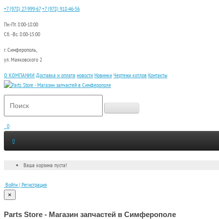
+7 (978) 27-999-67
+7 (978) 918-46-56
Пн.-Пт. 8:00-18:00
Сб. -Вс. 8:00-15:00
г. Симферополь,
ул. Маяковского 2
О КОМПАНИИ
Доставка и оплата
новости
Новинки
Чертежи котлов
Контакты
0
0
Ваша корзина пуста!
Войти | Регистрация
×
Parts Store - Магазин запчастей в Симферополе