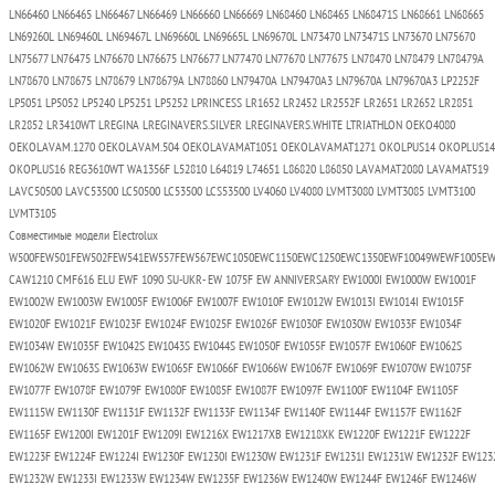
LN66460 LN66465 LN66467 LN66469 LN66660 LN66669 LN68460 LN68465 LN68471S LN68661 LN68665
LN69260L LN69460L LN69467L LN69660L LN69665L LN69670L LN73470 LN73471S LN73670 LN75670
LN75677 LN76475 LN76670 LN76675 LN76677 LN77470 LN77670 LN77675 LN78470 LN78479 LN78479A
LN78670 LN78675 LN78679 LN78679A LN78860 LN79470A LN79470A3 LN79670A LN79670A3 LP2252F
LP5051 LP5052 LP5240 LP5251 LP5252 LPRINCESS LR1652 LR2452 LR2552F LR2651 LR2652 LR2851
LR2852 LR3410WT LREGINA LREGINAVERS.SILVER LREGINAVERS.WHITE LTRIATHLON OEKO4080
OEKOLAVAM.1270 OEKOLAVAM.504 OEKOLAVAMAT1051 OEKOLAVAMAT1271 OKOLPUS14 OKOPLUS14
OKOPLUS16 REG3610WT WA1356F L52810 L64819 L74651 L86820 L86850 LAVAMAT2080 LAVAMAT519
LAVC50500 LAVC53500 LC50500 LC53500 LCS53500 LV4060 LV4080 LVMT3080 LVMT3085 LVMT3100
LVMT3105
Совместимые модели Electrolux
W500FEW501FEW502FEW541EW557FEW567EWC1050EWC1150EWC1250EWC1350EWF10049WEWF1005E
CAW1210 CMF616 ELU EWF 1090 SU-UKR- EW 1075F EW ANNIVERSARY EW1000I EW1000W EW1001F
EW1002W EW1003W EW1005F EW1006F EW1007F EW1010F EW1012W EW1013I EW1014I EW1015F
EW1020F EW1021F EW1023F EW1024F EW1025F EW1026F EW1030F EW1030W EW1033F EW1034F
EW1034W EW1035F EW1042S EW1043S EW1044S EW1050F EW1055F EW1057F EW1060F EW1062S
EW1062W EW1063S EW1063W EW1065F EW1066F EW1066W EW1067F EW1069F EW1070W EW1075F
EW1077F EW1078F EW1079F EW1080F EW1085F EW1087F EW1097F EW1100F EW1104F EW1105F
EW1115W EW1130F EW1131F EW1132F EW1133F EW1134F EW1140F EW1144F EW1157F EW1162F
EW1165F EW1200I EW1201F EW1209I EW1216X EW1217XB EW1218XK EW1220F EW1221F EW1222F
EW1223F EW1224F EW1224I EW1230F EW1230I EW1230W EW1231F EW1231I EW1231W EW1232F EW123
EW1232W EW1233I EW1233W EW1234W EW1235F EW1236W EW1240W EW1244F EW1246F EW1246W