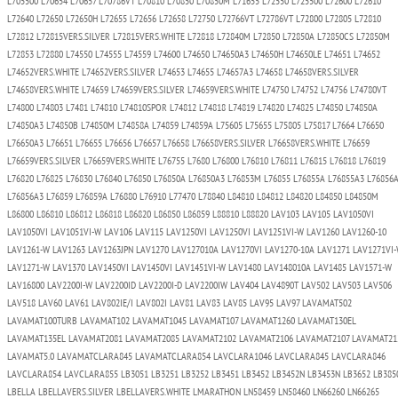
L705500 L70654 L70657 L70786VT L70810 L70850 L70850M L71655 L72550 L725500 L72600 L72610
L72640 L72650 L72650H L72655 L72656 L72658 L72750 L72766VT L72786VT L72800 L72805 L72810
L72812 L72815VERS.SILVER L72815VERS.WHITE L72818 L72840M L72850 L72850A L72850CS L72850M
L72853 L72880 L74550 L74555 L74559 L74600 L74650 L74650A3 L74650H L74650LE L74651 L74652
L74652VERS.WHITE L74652VERS.SILVER L74653 L74655 L74657A3 L74658 L74658VERS.SILVER
L74658VERS.WHITE L74659 L74659VERS.SILVER L74659VERS.WHITE L74750 L74752 L74756 L74780VT
L74800 L74803 L7481 L74810 L74810SPOR L74812 L74818 L74819 L74820 L74825 L74850 L74850A
L74850A3 L74850B L74850M L74858A L74859 L74859A L75605 L75655 L75805 L75817 L7664 L76650
L76650A3 L76651 L76655 L76656 L76657 L76658 L76658VERS.SILVER L76658VERS.WHITE L76659
L76659VERS.SILVER L76659VERS.WHITE L76755 L7680 L76800 L76810 L76811 L76815 L76818 L76819
L76820 L76825 L76830 L76840 L76850 L76850A L76850A3 L76853M L76855 L76855A L76855A3 L76856
L76856A3 L76859 L76859A L76880 L76910 L77470 L78840 L84810 L84812 L84820 L84850 L84850M
L86800 L86810 L86812 L86818 L86820 L86850 L86859 L88810 L88820 LAV103 LAV105 LAV1050VI
LAV1050VI LAV1051VI-W LAV106 LAV115 LAV1250VI LAV1250VI LAV1251VI-W LAV1260 LAV1260-10
LAV1261-W LAV1263 LAV1263JPN LAV1270 LAV127010A LAV1270VI LAV1270-10A LAV1271 LAV1271VI
LAV1271-W LAV1370 LAV1450VI LAV1450VI LAV1451VI-W LAV1480 LAV148010A LAV1485 LAV1571-W
LAV16800 LAV2200I-W LAV2200ID LAV2200I-D LAV2200IW LAV404 LAV4890T LAV502 LAV503 LAV506
LAV518 LAV60 LAV61 LAV802IE/I LAV802I LAV81 LAV83 LAV85 LAV95 LAV97 LAVAMAT502
LAVAMAT100TURB LAVAMAT102 LAVAMAT1045 LAVAMAT107 LAVAMAT1260 LAVAMAT130EL
LAVAMAT135EL LAVAMAT2081 LAVAMAT2085 LAVAMAT2102 LAVAMAT2106 LAVAMAT2107 LAVAMAT21
LAVAMAT5.0 LAVAMATCLARA845 LAVAMATCLARA854 LAVCLARA1046 LAVCLARA845 LAVCLARA846
LAVCLARA854 LAVCLARA855 LB3051 LB3251 LB3252 LB3451 LB3452 LB3452N LB3453N LB3652 LB385
LBELLA LBELLAVERS.SILVER LBELLAVERS.WHITE LMARATHON LN58459 LN58460 LN66260 LN66265