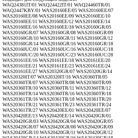
WAQ24381IT/01 WAQ24422IT/01 WAQ24460TR/01 WAQ2447KBY/01 WAS20160EE/05 WAS20160EE/07 WAS20160EE/08 WAS20160EE/09 WAS20160EE/10 WAS20160EE/11 WAS20160EE/12 WAS20160EE/14 WAS20160EE/16 WAS20160EE/18 WAS20160GR/05 WAS20160GR/07 WAS20160GR/08 WAS20160GR/09 WAS20160GR/10 WAS20160GR/11 WAS20160GR/12 WAS20160GR/14 WAS20160GR/16 WAS20160GR/18 WAS20160UC/01 WAS20160UC/16 WAS20160UC/18 WAS20160UC/20 WAS20160UC/23 WAS20160UC/28 WAS20161EE/16 WAS20161EE/18 WAS20161EE/20 WAS20161EE/21 WAS20161EE/23 WAS20161EE/24 WAS20161EE/27 WAS20320GR/07 WAS20320GR/14 WAS20320IT/07 WAS20320IT/16 WAS20360TR/05 WAS20360TR/07 WAS20360TR/08 WAS20360TR/09 WAS20360TR/10 WAS20360TR/11 WAS20360TR/12 WAS20360TR/14 WAS20360TR/16 WAS20360TR/18 WAS20361TR/16 WAS20361TR/18 WAS20361TR/20 WAS20361TR/21 WAS20361TR/23 WAS20361TR/24 WAS20361TR/27 WAS20420EE/01 WAS20420EE/07 WAS20420EE/13 WAS20420EE/14 WAS20420GR/01 WAS20420GR/03 WAS20420GR/04 WAS20420GR/05 WAS20420GR/07 WAS20420GR/08 WAS20420GR/09 WAS20420GR/10 WAS20420GR/11 WAS20420GR/12 WAS20420GR/14 WAS20420GR/16 WAS20420GR/18 WAS20420GR/20 WAS20420GR/23 WAS20420GR/24 WAS20420GR/27 WAS20420IT/01 WAS20420IT/03 WAS20420IT/04 WAS20420IT/05 WAS20420IT/07 WAS20420IT/08 WAS20420IT/09 WAS20420IT/10 WAS20420IT/11 WAS20420IT/12 WAS20420IT/14 WAS20420IT/16 WAS20420IT/18 WAS20421GR/01 WAS20421GR/02 WAS20421GR/07 WAS20421IT/16 WAS20421IT/18 WAS20421IT/20 WAS20421IT/21 WAS20421IT/23 WAS20421IT/24 WAS20421IT/27 WAS20422IT/01 WAS20422IT/04 WAS20422IT/06 WAS20422IT/07 WAS20422IT/08 WAS20423IT/01 WAS20423IT/04 WAS20423IT/07 WAS20423IT/14 WAS20440EE/01 WAS20440EE/03 WAS20440EE/04 WAS20440EE/05 WAS20440EE/07 WAS20440EE/08 WAS20440EE/09 WAS20440EE/10 WAS20440EE/11 WAS20440EE/12 WAS20440EE/14 WAS20440EE/16 WAS20440EE/18 WAS20440OE/01 WAS20440OE/03 WAS20440OE/04 WAS20440OE/05 WAS20440OE/07 WAS20440OE/08 WAS20440OE/09 WAS20440OE/10 WAS20440OE/11 WAS20440OE/12 WAS20440OE/14 WAS20440OE/16 WAS20440OE/18 WAS20441OE/16 WAS20441OE/18 WAS20441OE/20 WAS20441OE/21 WAS20441OE/23 WAS20441OE/24 WAS20441OE/27 WAS20442OE/01 WAS20442OE/04 WAS20442OE/06 WAS20442OE/07 WAS20442OE/08 WAS20443OE/01 WAS20443OE/07 WAS20443OE/14 WAS2044GOE/07 WAS2044GOE/14 WAS20460EE/16 WAS20460EE/18 WAS20460EE/20 WAS20460EE/21 WAS20460EE/23 WAS20460EE/24 WAS20460TR/01 WAS20460TR/04 WAS20460TR/06 WAS20460TR/07 WAS20460TR/08 WAS20461EE/01 WAS20461EE/04 WAS20461EE/06 WAS20461EE/07 WAS20461EE/08 WAS20461TR/01 WAS20461TR/07 WAS20461TR/14 WAS20760TR/11 WAS20760TR/14 WAS20760TR/16 WAS20760TR/18 WAS20761TR/16 WAS20761TR/18 WAS20761TR/20 WAS20761TR/21 WAS20761TR/22 WAS20761TR/23 WAS20762TR/01 WAS20762TR/04 WAS20762TR/06 WAS20762TR/07 WAS20762TR/08 WAS20763TR/01 WAS20763TR/07 WAS2413XEE/16 WAS2413XEE/18 WAS2413XEE/20 WAS2413XEE/21 WAS2413XEE/23 WAS2413XEE/24 WAS2413XEE/27 WAS2416XEE/05 WAS2416XEE/07 WAS2416XEE/08 WAS2416XEE/09 WAS2416XEE/10 WAS2416XEE/11 WAS2416XEE/12 WAS2416XEE/14 WAS2416XEE/16 WAS2416XEE/18 WAS24322TR/15 WAS24360BY/05 WAS24360BY/07 WAS24360BY/08 WAS24360BY/09 WAS24360BY/10 WAS24360BY/11 WAS24360BY/12 WAS24360BY/14 WAS24360BY/16 WAS24360BY/18 WAS24360TR/05 WAS24360TR/07 WAS24360TR/08 WAS24360TR/09 WAS24360TR/10 WAS24360TR/11 WAS24360TR/12 WAS24360TR/14 WAS24360TR/16 WAS24360TR/18 WAS24361TR/16 WAS24361TR/18 WAS24361TR/20 WAS24361TR/21 WAS24361TR/23 WAS24380FF/11 WAS24380FF/14 WAS24380FF/16 WAS24380FF/17 WAS24380FF/18 WAS24380FF/20 WAS24381FF/20 WAS24381FF/21 WAS24381FF/23 WAS24381FF/24 WAS24381FF/27 WAS24420EE/01 WAS24420EE/07 WAS24420EE/13 WAS24420EE/14 WAS24420GR/01 WAS24420GR/03 WAS24420GR/04 WAS24420GR/05 WAS24420GR/07 WAS24420GR/08 WAS24420GR/09 WAS24420GR/10 WAS24420GR/11 WAS24420GR/12 WAS24420GR/14 WAS24420GR/16 WAS24420GR/18 WAS24420GR/20 WAS24420GR/23 WAS24420GR/24 WAS24420GR/27 WAS24420IT/01 WAS24420IT/03 WAS24420IT/04 WAS24420IT/05 WAS24420IT/07 WAS24420IT/08 WAS24420IT/09 WAS24420IT/10 WAS24420IT/11 WAS24420IT/12 WAS24420IT/14 WAS24420IT/16 WAS24420IT/18 WAS24421GR/01 WAS24421GR/02 WAS24421GR/07 WAS24421IT/16 WAS24421IT/18 WAS24421IT/20 WAS24421IT/21 WAS24421IT/23 WAS24422GR/07 WAS24422IT/01 WAS24422IT/04 WAS24422IT/06 WAS24422IT/07 WAS24422IT/08 WAS24424IT/07 WAS24424IT/14 WAS24424IT/15 WAS24428IT/11 WAS24428IT/14 WAS24428IT/16 WAS24428IT/17 WAS24428IT/18 WAS24428IT/20 WAS24428IT/21 WAS24428IT/23 WAS2442XEE/01 WAS2442XEE/07 WAS24440/01 WAS24440/03 WAS24440/04 WAS24440/05 WAS24440/07 WAS24440/08 WAS24440/09 WAS24440/10 WAS24440/11 WAS24440/12 WAS24440/14 WAS24440/16 WAS24440/18 WAS24440EE/01 WAS24440EE/03 WAS24440EE/04 WAS24440EE/05 WAS24440EE/07 WAS24440EE/08 WAS24440EE/09 WAS24440EE/10 WAS24440EE/11 WAS24440EE/12 WAS24440EE/14 WAS24440EE/16 WAS24440EE/18 WAS24440OE/01 WAS24440OE/03 WAS24440OE/04 WAS24440OE/05 WAS24440OE/07 WAS24440OE/08 WAS24440OE/09 WAS24440OE/10 WAS24440OE/11 WAS24440OE/12 WAS24440OE/14 WAS24440OE/16 WAS24440OE/18 WAS24441ME/01 WAS24441ME/03 WAS24441ME/04 WAS24441ME/05 WAS24441ME/07 WAS24441ME/08 WAS24441ME/09 WAS24441ME/10 WAS24441ME/11 WAS24441ME/12 WAS24441ME/14 WAS24441ME/16 WAS24441ME/17 WAS24441ME/18 WAS24441ME/20 WAS24441ME/23 WAS24441ME/24 WAS24441OE/16 WAS24441OE/18 WAS24441OE/20 WAS24441OE/21 WAS24441OE/22 WAS24441OE/23 WAS24442IL/11 WAS24442IL/12 WAS24442IL/14 WAS24442IL/16 WAS24442IL/17 WAS24442IL/18 WAS24442IL/20 WAS24442IL/23 WAS24442IL/24 WAS24442OE/01 WAS24442OE/02 WAS24442OE/04 WAS24442OE/06 WAS24442OE/07 WAS24442OE/08 WAS24443IL/01 WAS24443IL/04 WAS24443IL/06 WAS24443IL/07 WAS24443IL/08 WAS24443OE/01 WAS24443OE/07 WAS24443OE/14 WAS24444ME/01 WAS24444ME/04 WAS24444ME/06 WAS24444ME/07 WAS24444ME/08 WAS24460BY/01 WAS24460BY/03 WAS24460BY/04 WAS24460BY/05 WAS24460BY/07 WAS24460BY/08 WAS24460BY/09 WAS24460BY/10 WAS24460BY/11 WAS24460BY/12 WAS24460BY/14 WAS24460BY/16 WAS24460BY/18 WAS24460EE/16 WAS24460EE/18 WAS24460EE/20 WAS24460EE/21 WAS24460EE/23 WAS24460EE/24 WAS24460GB/04 WAS24460GB/06 WAS24460GB/07 WAS24460GB/08 WAS24460PL/01 WAS24460PL/03 WAS24460PL/04 WAS24460PL/05 WAS24460PL/07 WAS24460PL/08 WAS24460PL/09 WAS24460PL/10 WAS24460PL/11 WAS24460PL/12 WAS24460PL/14 WAS24460PL/16 WAS24460PL/18 WAS24460SA/18 WAS24460SA/20 WAS24460SA/23 WAS24460SA/28 WAS24460TR/01 WAS24460TR/04 WAS24460TR/06 WAS24460TR/07 WAS24460TR/08 WAS24460UC/01 WAS24460UC/16 WAS24460UC/18 WAS24460UC/20 WAS24460UC/23 WAS24460UC/28 WAS24461BY/16 WAS24461BY/18 WAS24461BY/20 WAS24461BY/21 WAS24461BY/23 WAS24461EE/01 WAS24461EE/04 WAS24461EE/06 WAS24461EE/07 WAS24461EE/08 WAS24461GB/15 WAS24461PL/16 WAS24461PL/18 WAS24461PL/20 WAS24461PL/21 WAS24461PL/23 WAS24461PL/24 WAS24461TR/01 WAS24461TR/04 WAS24461TR/07 WAS24461TR/14 WAS24462BY/01 WAS24462BY/04 WAS24462BY/06 WAS24462BY/07 WAS24462BY/08 WAS24462PL/01 WAS24462PL/04 WAS24462PL/06 WAS24462PL/07 WAS24462PL/08 WAS24463PL/01 WAS24463PL/07 WAS24463PL/14 WAS24466GB/01 WAS24466GB/03 WAS24466GB/04 WAS24466GB/05 WAS24466GB/07 WAS24466GB/08 WAS24466GB/09 WAS24466GB/10 WAS24466GB/11 WAS24466GB/12 WAS24466GB/14 WAS24466GB/16 WAS24466GB/17 WAS24466GB/18 WAS24466GB/20 WAS24468ME/01 WAS24468ME/07 WAS24468ME/14 WAS24469EU/07 WAS24469EU/14 WAS24469GB/20 WAS24469GB/21 WAS24469GB/23 WAS24469GB/24 WAS24469GB/27 WAS2446XEE/01 WAS2446XEE/04 WAS2446XEE/06 WAS2446XEE/07 WAS2446XEE/08 WAS244C0EE/01 WAS24720GR/01 WAS24720GR/07 WAS24720IT/01 WAS24720IT/03 WAS24720IT/04 WAS24720IT/05 WAS24720IT/07 WAS24720IT/08 WAS24720IT/09 WAS24720IT/10 WAS24720IT/11 WAS24720IT/12 WAS24720IT/14 WAS24720IT/16 WAS24720IT/18 WAS24721GR/07 WAS24721IT/16 WAS24721IT/18 WAS24721IT/20 WAS24721IT/21 WAS24721IT/23 WAS24722IT/01 WAS24722IT/04 WAS24722IT/06 WAS24722IT/07 WAS24722IT/08 WAS24723IT/01 WAS24723IT/07 WAS24740CH/01 WAS24740CH/03 WAS24740CH/04 WAS24740CH/05 WAS24740CH/07 WAS24740CH/08 WAS24740CH/09 WAS24740CH/10 WAS24740CH/11 WAS24740CH/12 WAS24740CH/14 WAS24740CH/16 WAS24740CH/18 WAS24740EE/01 WAS24740EE/07 WAS24740OE/01 WAS24740OE/03 WAS24740OE/04 WAS24740OE/05 WAS24740OE/07 WAS24740OE/08 WAS24740OE/09 WAS24740OE/10 WAS24740OE/11 WAS24740OE/12 WAS24740OE/14 WAS24740OE/16 WAS24740OE/18 WAS24741CH/18 WAS24741CH/20 WAS24741CH/21 WAS24741CH/23 WAS24741CH/24 WAS24741OE/16 WAS24741OE/18 WAS24741OE/20 WAS24741OE/21 WAS24741OE/23 WAS24742CH/01 WAS24742CH/04 WAS24742CH/06 WAS24742CH/07 WAS24742CH/08 WAS24742OE/01 WAS24742OE/02 WAS24742OE/04 WAS24742OE/06 WAS24742OE/07 WAS24742OE/08 WAS24743OE/01 WAS24743OE/07 WAS2474GOE/07 WAS2474XTR/04 WAS2474XTR/06 WAS2474XTR/07 WAS2474XTR/08 WAS24760TR/01 WAS24760TR/03 WAS24760TR/04 WAS24760TR/05 WAS24760TR/07 WAS24760TR/08 WAS24760TR/09 WAS24760TR/10 WAS24760TR/11 WAS24760TR/12 WAS24760TR/14 WAS24760TR/16 WAS24760TR/18 WAS24761TR/16 WAS24761TR/18 WAS24761TR/20 WAS24761TR/21 WAS24761TR/23 WAS24762TR/01 WAS24762TR/04 WAS24762TR/06 WAS24762TR/07 WAS24762TR/08 WAS24763TR/01 WAS24763TR/07 WAS24765TR/07 WAS24790EE/01 WAS24790EE/04 WAS24790EE/06 WAS24790EE/07 WAS24790EE/08 WAS247B0IT/05 WAS247B0IT/07 WAS247B0IT/08 WAS247B0IT/09 WAS247B0IT/10 WAS247B0IT/11 WAS247B0IT/12 WAS247B0IT/14 WAS247B0IT/16 WAS247B0IT/18 WAS247B0TR/16 WAS247B0TR/18 WAS247B0TR/20 WAS247B0TR/21 WAS247B0TR/23 WAS247B1IT/16 WAS247B1IT/18 WAS247B1IT/20 WAS247B1IT/21 WAS247B1IT/23 WAS247B1TR/01 WAS247B1TR/04 WAS247B1TR/06 WAS247B1TR/07 WAS247B1TR/08 WAS247B2IT/01 WAS247B2IT/04 WAS247B2IT/06 WAS247B2IT/07 WAS247B2IT/08 WAS247B2TR/01 WAS247B2TR/07 WAS247B3TR/07 WAS247X1TR/01 WAS247X1TR/07 WAS28340NL/05 WAS28340NL/07 WAS28340NL/08 WAS28340NL/09 WAS28340NL/10 WAS28340NL/12 WAS28340NL/14 WAS28340NL/16 WAS28340NL/18 WAS28341NL/18 WAS28341NL/20 WAS28341NL/21 WAS28341NL/23 WAS28360FF/05 WAS28360FF/07 WAS28360FF/08 WAS28360FF/09 WAS28360FF/10 WAS28360FF/12 WAS28360FF/14 WAS28360FG/05 WAS28360FG/07 WAS28360FG/08 WAS28360FG/09 WAS28360FG/10 WAS28360FG/12 WAS28360FG/14 WAS28360FG/16 WAS28360FG/18 WAS28360SN/05 WAS28360SN/07 WAS28360SN/08 WAS28360SN/09 WAS28360SN/10 WAS28360SN/12 WAS28360SN/14 WAS28360SN/16 WAS28360SN/18 WAS28361FG/18 WAS28361FG/20 WAS28361FG/21 WAS28361FG/23 WAS28361SN/16 WAS28361SN/18 WAS28361SN/20 WAS28361SN/21 WAS28361SN/23 WAS28361SN/24 WAS28361SN/27 WAS28362FG/01 WAS28362FG/04 WAS28362FG/06 WAS28362FG/08 WAS28362SN/01 WAS28362SN/04 WA