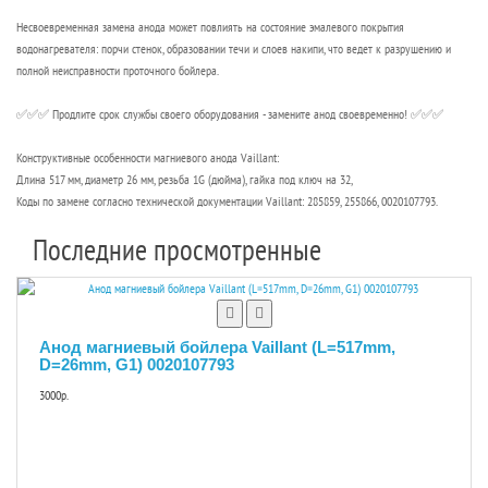
Несвоевременная замена анода может повлиять на состояние эмалевого покрытия
водонагревателя: порчи стенок, образовании течи и слоев накипи, что ведет к разрушению и
полной неисправности проточного бойлера.
✅✅✅ Продлите срок службы своего оборудования - замените анод своевременно! ✅✅✅
Конструктивные особенности магниевого анода Vaillant:
Длина 517 мм, диаметр 26 мм, резьба 1G (дюйма), гайка под ключ на 32,
Коды по замене согласно технической документации Vaillant: 285859, 255866, 0020107793.
Последние просмотренные
Анод магниевый бойлера Vaillant (L=517mm,
D=26mm, G1) 0020107793
3000р.