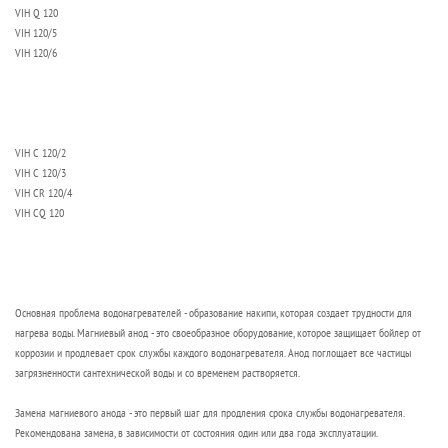
VIH Q 120
VIH 120/5
VIH 120/6
VIH C 120/2
VIH C 120/3
VIH CR 120/4
VIH CQ 120
Основная проблема водонагревателей - образование накипи, которая создает трудности для
нагрева воды. Магниевый анод - это своеобразное оборудование, которое защищает бойлер от
коррозии и продлевает срок службы каждого водонагревателя. Анод поглощает все частицы
загрязненности сантехнической воды и со временем растворяется.
Замена магниевого анода - это первый шаг для продления срока службы водонагревателя.
Рекомендована замена, в зависимости от состояния один или два года эксплуатации.