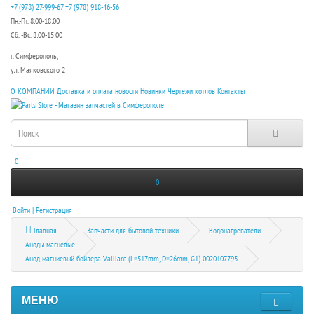
+7 (978) 27-999-67
+7 (978) 918-46-56
Пн.-Пт. 8:00-18:00
Сб. -Вс. 8:00-15:00
г. Симферополь,
ул. Маяковского 2
О КОМПАНИИ
Доставка и оплата
новости
Новинки
Чертежи котлов
Контакты
0
0
Войти | Регистрация
Главная
Запчасти для бытовой техники
Водонагреватели
Аноды магневые
Анод магниевый бойлера Vaillant (L=517mm, D=26mm, G1) 0020107793
МЕНЮ