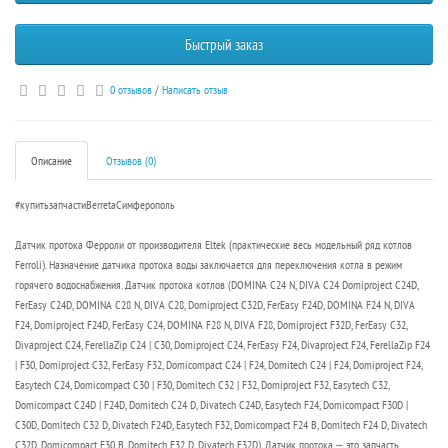
Быстрый заказ
0 отзывов
/
Написать отзыв
Описание
Отзывов (0)
#купитьзапчастиBerretaCимферополь
Датчик протока Ферроли от производителя Eltek (практические весь модельный ряд котлов
Ferroli). Назначение датчика протока воды заключается для переключения котла в режим
горячего водоснабжения. Датчик протока котлов (DOMINA C24 N, DIVA C24 Domiproject C24D,
FerEasy C24D, DOMINA C28 N, DIVA C28, Domiproject C32D, FerEasy F24D, DOMINA F24 N, DIVA
F24, Domiproject F24D, FerEasy C24, DOMINA F28 N, DIVA F28, Domiproject F32D, FerEasy C32,
Divaproject C24, FerellaZip C24 | C30, Domiproject C24, FerEasy F24, Divaproject F24, FerellaZip F24
| F30, Domiproject C32, FerEasy F32, Domicompact C24 | F24, Domitech C24 | F24, Domiproject F24,
Easytech C24, Domicompact C30 | F30, Domitech C32 | F32, Domiproject F32, Easytech C32,
Domicompact C24D | F24D, Domitech C24 D, Divatech C24D, Easytech F24, Domicompact F30D |
C30D, Domitech C32 D, Divatech F24D, Easytech F32, Domicompact F24 B, Domitech F24 D, Divatech
C32D, Domicompact F30 B, Domitech F32 D, Divatech F32D). Датчик протока – это запчасть