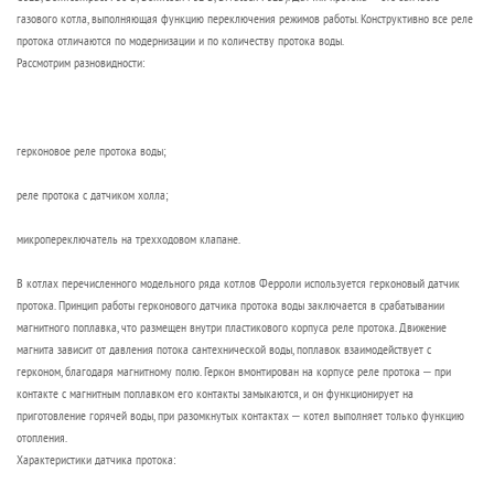
газового котла, выполняющая функцию переключения режимов работы. Конструктивно все реле
протока отличаются по модернизации и по количеству протока воды.
Рассмотрим разновидности:
герконовое реле протока воды;
реле протока с датчиком холла;
микропереключатель на трехходовом клапане.
В котлах перечисленного модельного ряда котлов Ферроли используется герконовый датчик
протока. Принцип работы герконового датчика протока воды заключается в срабатывании
магнитного поплавка, что размещен внутри пластикового корпуса реле протока. Движение
магнита зависит от давления потока сантехнической воды, поплавок взаимодействует с
герконом, благодаря магнитному полю. Геркон вмонтирован на корпусе реле протока – при
контакте с магнитным поплавком его контакты замыкаются, и он функционирует на
приготовление горячей воды, при разомкнутых контактах – котел выполняет только функцию
отопления.
Характеристики датчика протока: