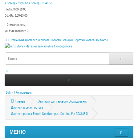
+7 (978) 27-999-67
+7 (978) 918-46-56
Пн.-Пт. 8:00-18:00
Сб. -Вс. 8:00-15:00
г. Симферополь,
ул. Маяковского 2
О КОМПАНИИ
Доставка и оплата
новости
Новинки
Чертежи котлов
Контакты
0
0
Войти | Регистрация
Главная
Запчасти для газового оборудования
Датчики и реле протока
Датчик протока Ferroli Domicompact Domina Fer 39818551
МЕНЮ