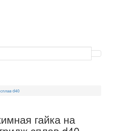
 сплав d40
имная гайка на
тридж сплав d40