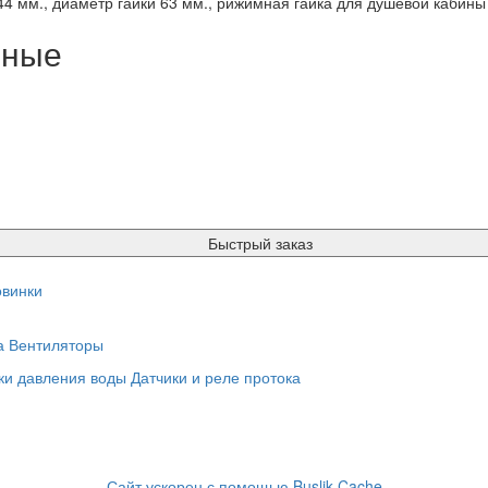
44 мм., диаметр гайки 63 мм., рижимная гайка для душевой кабины
нные
Быстрый заказ
винки
а
Вентиляторы
ки давления воды
Датчики и реле протока
Сайт ускорен с помощью Buslik Cache