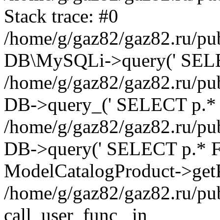
Stack trace: #0
/home/g/gaz82/gaz82.ru/pub
DB\MySQLi->query(' SELEC
/home/g/gaz82/gaz82.ru/pub
DB->query_(' SELECT p.* 
/home/g/gaz82/gaz82.ru/pub
DB->query(' SELECT p.* FRO
ModelCatalogProduct->getP
/home/g/gaz82/gaz82.ru/pu
call_user_func_ in