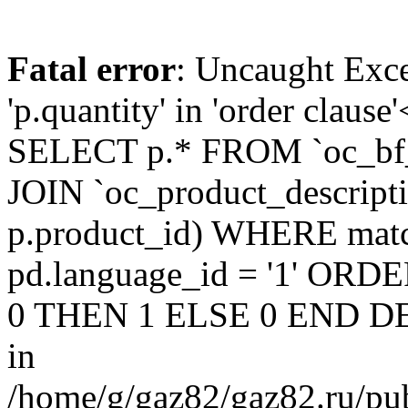
Fatal error
: Uncaught Exc
'p.quantity' in 'order claus
SELECT p.* FROM `oc_bf
JOIN `oc_product_descript
p.product_id) WHERE matc
pd.language_id = '1' OR
0 THEN 1 ELSE 0 END DE
in
/home/g/gaz82/gaz82.ru/pub